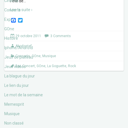
Cinéma
Fête de
…
Lire la suite ›
Concerts
Expos
F
T
a
w
c
i
GOne
e
t
29 octobre 2011
3 Comments
b
t
Histoire
o
e
Akodostef
o
r
Iphone/Androïd
k
Concerts
,
GOne
,
Musique
Jeux de plateau
Bar
,
Concert
,
GOne
,
La Goguette
,
Rock
Jeux vidéos
La blague du jour
Le lien du jour
Le mot de la semaine
Memesprit
Musique
Non classé