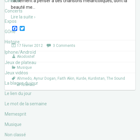
Cinéma
facilement à penser à des chansons mélancoliques, dont la
beauté me
…
Concerts
Lire la suite ›
Expos
F
T
GOne
a
w
c
i
Histoire
e
t
17 février 2012
3 Comments
b
t
Iphone/Androïd
o
e
Akodostef
o
r
Jeux de plateau
k
Musique
Jeux vidéos
Ahmedo
,
Aynur Dogan
,
Faith Akin
,
Kurde
,
Kurdistan
,
The Sound
La blague du jour
of Istanbul
Le lien du jour
Le mot de la semaine
Memesprit
Musique
Non classé