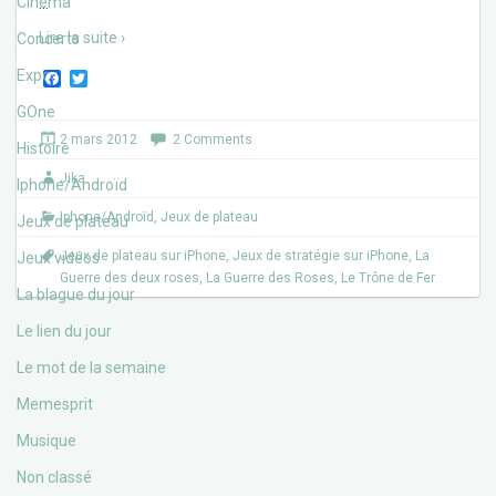
Cinéma
…
Lire la suite ›
Concerts
Expos
F
T
a
w
c
i
GOne
e
t
2 mars 2012
2 Comments
b
t
Histoire
o
e
Jika
o
r
Iphone/Androïd
k
Iphone/Androïd
,
Jeux de plateau
Jeux de plateau
Jeux de plateau sur iPhone
,
Jeux de stratégie sur iPhone
,
La
Jeux vidéos
Guerre des deux roses
,
La Guerre des Roses
,
Le Trône de Fer
La blague du jour
Le lien du jour
Le mot de la semaine
Memesprit
Musique
Non classé