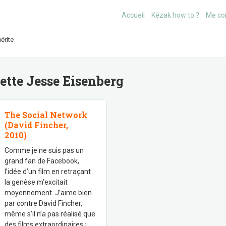
Accueil
Kézak how to ?
Me co
érite
uette
Jesse Eisenberg
The Social Network
(David Fincher,
2010)
Comme je ne suis pas un
grand fan de Facebook,
l’idée d’un film en retraçant
la genèse m’excitait
moyennement. J’aime bien
par contre David Fincher,
même s’il n’a pas réalisé que
des films extraordinaires ;