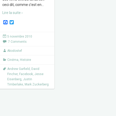
ceci dit, comme c’est en
…
Lire la suite ›
F
T
a
w
c
i
e
t
5 novembre 2010
b
t
7 Comments
o
e
o
r
k
Akodostef
Cinéma
,
Histoire
Andrew Garfield
,
David
Fincher
,
Facebook
,
Jesse
Eisenberg
,
Justin
Timberlake
,
Mark Zuckerberg