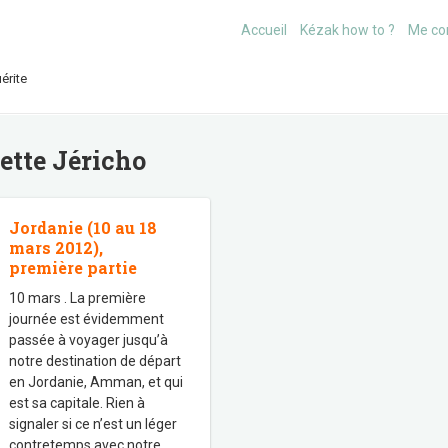
Accueil
Kézak how to ?
Me co
érite
uette
Jéricho
Jordanie (10 au 18
mars 2012),
première partie
10 mars . La première
journée est évidemment
passée à voyager jusqu’à
notre destination de départ
en Jordanie, Amman, et qui
est sa capitale. Rien à
signaler si ce n’est un léger
contretemps avec notre