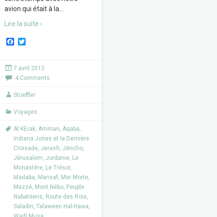
avion qui était à la
…
Lire la suite ›
F
T
a
w
c
i
e
t
7 avril 2012
b
t
4 Comments
o
e
o
r
k
Stoeffler
Voyages
Al KErak
,
Amman
,
Aqaba
,
Indiana Jones et la Dernière
Croisade
,
Jerash
,
Jéricho
,
Jérusalem
,
Jordanie
,
Le
Monastère
,
Le Trésor
,
Madaba
,
Mansaf
,
Mer Morte
,
Mezzé
,
Mont Nébo
,
Peuple
Nabatéens
,
Route des Rois
,
Saladin
,
Talaween Hal-Hawa
,
Wadi Musa