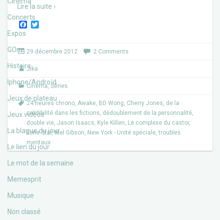
Cinéma
Lire la suite ›
Concerts
F
T
a
w
Expos
c
i
e
t
GOne
29 décembre 2012
2 Comments
b
t
o
e
Histoire
Jika
o
r
k
Iphone/Androïd
Cinéma
,
Séries
Jeux de plateau
24 heures chrono
,
Awake
,
BD Wong
,
Cherry Jones
,
de la
crédibilité dans les fictions
,
dédoublement de la personnalité
,
Jeux vidéos
double vie
,
Jason Isaacs
,
Kyle Killen
,
Le complexe du castor
,
La blague du jour
Lone Star
,
Mel Gibson
,
New York - Unité spéciale
,
troubles
mentaux
Le lien du jour
Le mot de la semaine
Memesprit
Musique
Non classé