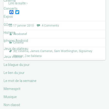
Cinéma
Lire la suite ›
Concerts
F
T
a
w
Expos
c
i
e
t
GOne
17 janvier 2010
4 Comments
b
t
o
e
Histoire
Akodostef
o
r
k
Iphone/Androïd
Cinéma
Jeux de plateau
3D
,
Cinéma
,
James Cameron
,
Sam Worthington
,
Sigourney
Weaver
,
Zoe Saldana
Jeux vidéos
La blague du jour
Le lien du jour
Le mot de la semaine
Memesprit
Musique
Non classé