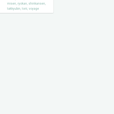
misen
,
ryokan
,
shinkansen
,
takkyubin
,
torii
,
voyage