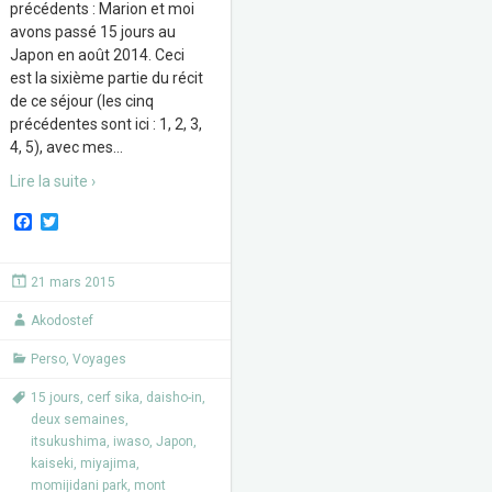
précédents : Marion et moi
avons passé 15 jours au
Japon en août 2014. Ceci
est la sixième partie du récit
de ce séjour (les cinq
précédentes sont ici : 1, 2, 3,
4, 5), avec mes
…
Lire la suite ›
F
T
a
w
c
i
e
t
21 mars 2015
b
t
o
e
Akodostef
o
r
k
Perso
,
Voyages
15 jours
,
cerf sika
,
daisho-in
,
deux semaines
,
itsukushima
,
iwaso
,
Japon
,
kaiseki
,
miyajima
,
momijidani park
,
mont