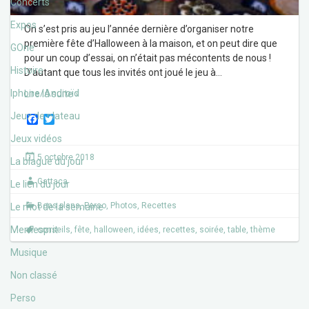
Concerts
Expos
On s’est pris au jeu l’année dernière d’organiser notre
première fête d’Halloween à la maison, et on peut dire que
GOne
pour un coup d’essai, on n’était pas mécontents de nous !
Histoire
D’autant que tous les invités ont joué le jeu à
…
Iphone/Androïd
Lire la suite ›
Jeux de plateau
F
T
a
w
Jeux vidéos
c
i
e
t
5 octobre 2018
La blague du jour
b
t
o
e
Gattaca
o
r
Le lien du jour
k
Bons plans
,
Perso
,
Photos
,
Recettes
Le mot de la semaine
Memesprit
conseils
,
fête
,
halloween
,
idées
,
recettes
,
soirée
,
table
,
thème
Musique
Non classé
Perso