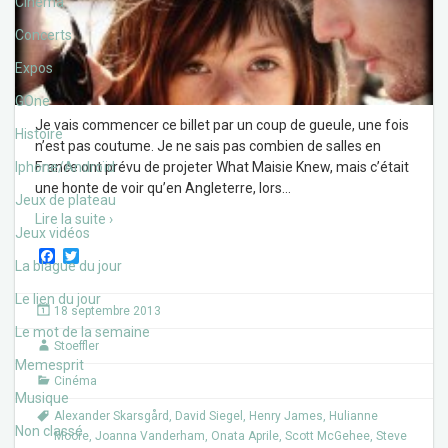
Cinéma
Concerts
Expos
GOne
Je vais commencer ce billet par un coup de gueule, une fois
Histoire
n’est pas coutume. Je ne sais pas combien de salles en
Iphone/Androïd
France ont prévu de projeter What Maisie Knew, mais c’était
une honte de voir qu’en Angleterre, lors
…
Jeux de plateau
Lire la suite ›
Jeux vidéos
F
T
La blague du jour
a
w
c
i
Le lien du jour
e
t
18 septembre 2013
b
t
Le mot de la semaine
o
e
Stoeffler
o
r
Memesprit
k
Cinéma
Musique
Alexander Skarsgård
,
David Siegel
,
Henry James
,
Hulianne
Non classé
Moore
,
Joanna Vanderham
,
Onata Aprile
,
Scott McGehee
,
Steve