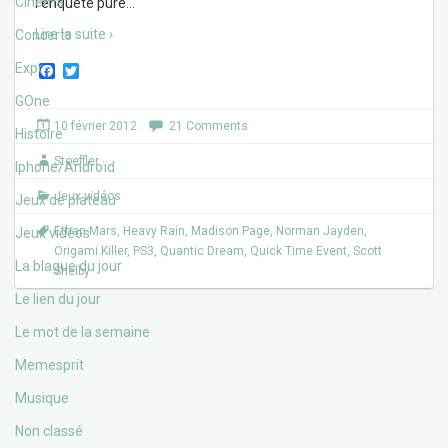
Cinéma
l’enquête pure
…
Lire la suite ›
Concerts
Expos
F
T
a
w
c
i
GOne
e
t
10 février 2012
21 Comments
b
t
Histoire
o
e
Stoeffler
o
r
Iphone/Androïd
k
Jeux vidéos
Jeux de plateau
Ethan Mars
,
Heavy Rain
,
Madison Page
,
Norman Jayden
,
Jeux vidéos
Origami Killer
,
PS3
,
Quantic Dream
,
Quick Time Event
,
Scott
La blague du jour
Shelby
Le lien du jour
Le mot de la semaine
Memesprit
Musique
Non classé