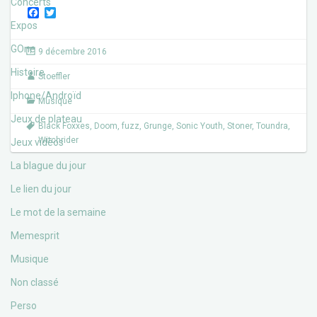
Concerts
F
T
a
w
Expos
c
i
e
t
GOne
9 décembre 2016
b
t
o
e
Histoire
Stoeffler
o
r
k
Iphone/Androïd
Musique
Jeux de plateau
Black Foxxes
,
Doom
,
fuzz
,
Grunge
,
Sonic Youth
,
Stoner
,
Toundra
,
Witchrider
Jeux vidéos
La blague du jour
Le lien du jour
Le mot de la semaine
Memesprit
Musique
Non classé
Perso