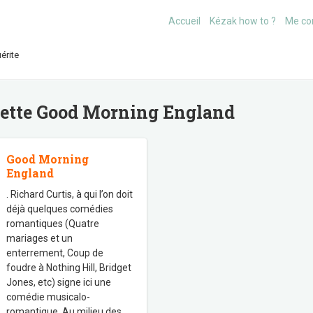
Accueil
Kézak how to ?
Me co
érite
uette
Good Morning England
Good Morning
England
. Richard Curtis, à qui l’on doit
déjà quelques comédies
romantiques (Quatre
mariages et un
enterrement, Coup de
foudre à Nothing Hill, Bridget
Jones, etc) signe ici une
comédie musicalo-
romantique. Au milieu des