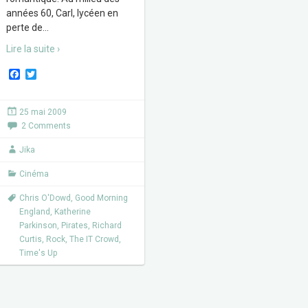
années 60, Carl, lycéen en
perte de
…
Lire la suite ›
F
T
a
w
c
i
e
t
25 mai 2009
b
t
2 Comments
o
e
o
r
k
Jika
Cinéma
Chris O'Dowd
,
Good Morning
England
,
Katherine
Parkinson
,
Pirates
,
Richard
Curtis
,
Rock
,
The IT Crowd
,
Time's Up