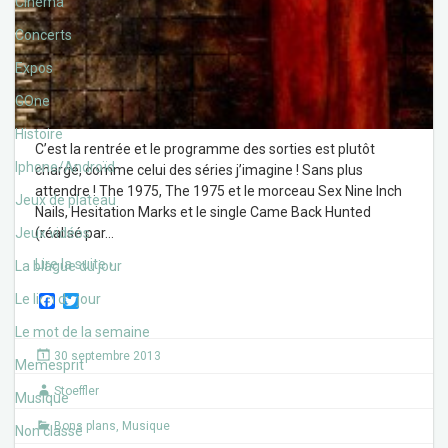
Cinéma
Concerts
Expos
GOne
Histoire
C’est la rentrée et le programme des sorties est plutôt
Iphone/Androïd
chargé, comme celui des séries j’imagine ! Sans plus
attendre ! The 1975, The 1975 et le morceau Sex Nine Inch
Jeux de plateau
Nails, Hesitation Marks et le single Came Back Hunted
Jeux vidéos
(réalisé par
…
Lire la suite ›
La blague du jour
F
T
Le lien du jour
a
w
c
i
Le mot de la semaine
e
t
30 septembre 2013
b
t
Memesprit
o
e
Stoeffler
o
r
Musique
k
Bons plans
,
Musique
Non classé