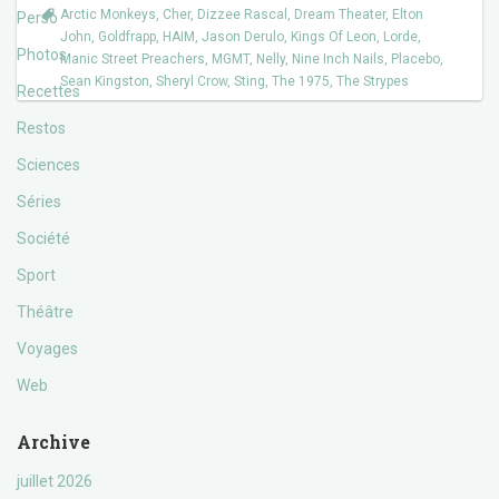
Arctic Monkeys
,
Cher
,
Dizzee Rascal
,
Dream Theater
,
Elton
Perso
John
,
Goldfrapp
,
HAIM
,
Jason Derulo
,
Kings Of Leon
,
Lorde
,
Photos
Manic Street Preachers
,
MGMT
,
Nelly
,
Nine Inch Nails
,
Placebo
,
Sean Kingston
,
Sheryl Crow
,
Sting
,
The 1975
,
The Strypes
Recettes
Restos
Sciences
Séries
Société
Sport
Théâtre
Voyages
Web
Archive
juillet 2026