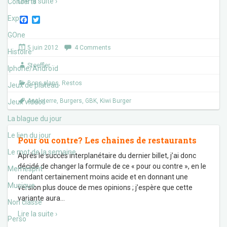
Lire la suite ›
Concerts
Expos
F
T
a
w
c
i
GOne
e
t
5 juin 2012
4 Comments
b
t
Histoire
o
e
Stoeffler
o
r
Iphone/Androïd
k
Bons plans
,
Restos
Jeux de plateau
Angleterre
,
Burgers
,
GBK
,
Kiwi Burger
Jeux vidéos
La blague du jour
Le lien du jour
Pour ou contre? Les chaines de restaurants
Le mot de la semaine
Après le succès interplanétaire du dernier billet, j’ai donc
décidé de changer la formule de ce « pour ou contre », en le
Memesprit
rendant certainement moins acide et en donnant une
Musique
version plus douce de mes opinions ; j’espère que cette
variante aura
…
Non classé
Lire la suite ›
Perso