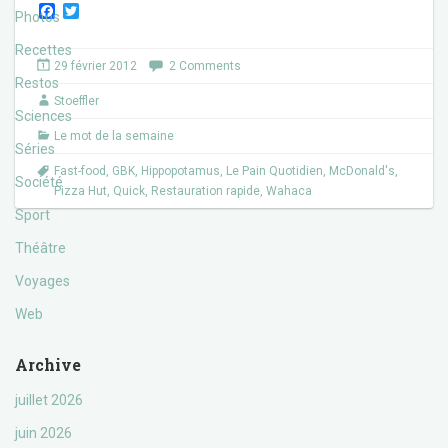
F
T
Photos
a
w
c
i
Recettes
e
t
29 février 2012
2 Comments
b
t
Restos
o
e
Stoeffler
o
r
Sciences
k
Le mot de la semaine
Séries
Fast-food
,
GBK
,
Hippopotamus
,
Le Pain Quotidien
,
McDonald's
,
Société
Pizza Hut
,
Quick
,
Restauration rapide
,
Wahaca
Sport
Théâtre
Voyages
Web
Archive
juillet 2026
juin 2026