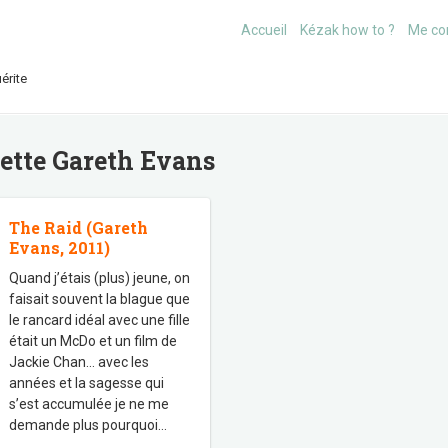
Accueil
Kézak how to ?
Me co
érite
uette
Gareth Evans
The Raid (Gareth
Evans, 2011)
Quand j’étais (plus) jeune, on
faisait souvent la blague que
le rancard idéal avec une fille
était un McDo et un film de
Jackie Chan… avec les
années et la sagesse qui
s’est accumulée je ne me
demande plus pourquoi
…