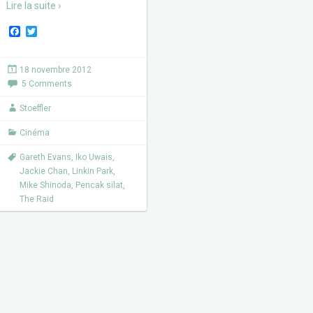
Lire la suite ›
F
T
a
w
c
i
e
t
18 novembre 2012
b
t
5 Comments
o
e
o
r
k
Stoeffler
Cinéma
Gareth Evans
,
Iko Uwais
,
Jackie Chan
,
Linkin Park
,
Mike Shinoda
,
Pencak silat
,
The Raid