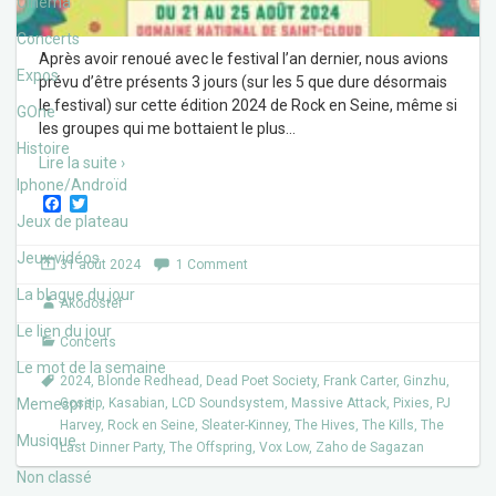
Cinéma
Concerts
Après avoir renoué avec le festival l’an dernier, nous avions
Expos
prévu d’être présents 3 jours (sur les 5 que dure désormais
le festival) sur cette édition 2024 de Rock en Seine, même si
GOne
les groupes qui me bottaient le plus
…
Histoire
Lire la suite ›
Iphone/Androïd
F
T
a
w
Jeux de plateau
c
i
e
t
Jeux vidéos
31 août 2024
1 Comment
b
t
o
e
La blague du jour
Akodostef
o
r
k
Le lien du jour
Concerts
Le mot de la semaine
2024
,
Blonde Redhead
,
Dead Poet Society
,
Frank Carter
,
Ginzhu
,
Memesprit
Gossip
,
Kasabian
,
LCD Soundsystem
,
Massive Attack
,
Pixies
,
PJ
Harvey
,
Rock en Seine
,
Sleater-Kinney
,
The Hives
,
The Kills
,
The
Musique
Last Dinner Party
,
The Offspring
,
Vox Low
,
Zaho de Sagazan
Non classé