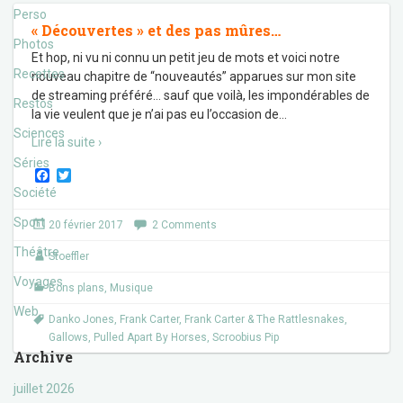
Perso
« Découvertes » et des pas mûres…
Photos
Et hop, ni vu ni connu un petit jeu de mots et voici notre
Recettes
nouveau chapitre de “nouveautés” apparues sur mon site
de streaming préféré… sauf que voilà, les impondérables de
Restos
la vie veulent que je n’ai pas eu l’occasion de
…
Sciences
Lire la suite ›
Séries
F
T
a
w
Société
c
i
e
t
Sport
20 février 2017
2 Comments
b
t
o
e
Théâtre
Stoeffler
o
r
k
Voyages
Bons plans
,
Musique
Web
Danko Jones
,
Frank Carter
,
Frank Carter & The Rattlesnakes
,
Gallows
,
Pulled Apart By Horses
,
Scroobius Pip
Archive
juillet 2026