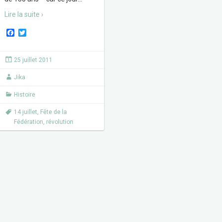
Lire la suite ›
F
T
a
w
c
i
e
t
25 juillet 2011
b
t
o
e
Jika
o
r
k
Histoire
14 juillet
,
Fête de la
Fédération
,
révolution