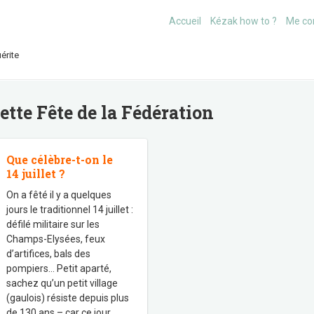
Accueil
Kézak how to ?
Me co
érite
uette
Fête de la Fédération
Que célèbre-t-on le
14 juillet ?
On a fêté il y a quelques
jours le traditionnel 14 juillet :
défilé militaire sur les
Champs-Elysées, feux
d’artifices, bals des
pompiers… Petit aparté,
sachez qu’un petit village
(gaulois) résiste depuis plus
de 130 ans – car ce jour
…