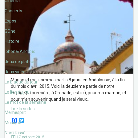
Cinéma
Concerts
Expos
GOne
Histoire
Iphone/Androïd
Jeux de plateau
Jeux vidéos
Marion et moi sommes partis 8 jours en Andalousie, à la fin
La blague du jour
du mois d’avril 2015. Voici la deuxième partie de notre
Le lien du jour
voyage (la première, à Grenade, est ici), pour ma maman, et
pour m’en souvenir quand je serai vieux
…
Le mot de la semaine
Lire la suite ›
Memesprit
F
T
Musique
a
w
c
i
Non classé
e
t
17 octobre 2015