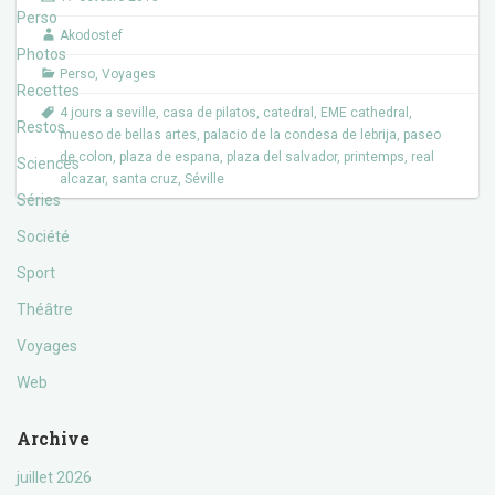
b
t
Perso
o
e
Akodostef
o
r
Photos
k
Perso
,
Voyages
Recettes
4 jours a seville
,
casa de pilatos
,
catedral
,
EME cathedral
,
Restos
mueso de bellas artes
,
palacio de la condesa de lebrija
,
paseo
de colon
,
plaza de espana
,
plaza del salvador
,
printemps
,
real
Sciences
alcazar
,
santa cruz
,
Séville
Séries
Société
Sport
Théâtre
Voyages
Web
Archive
juillet 2026