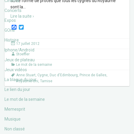
Cinéma
autre forme de procès que tous les cygnes du Royaume
sont la
…
Concerts
Lire la suite ›
Expos
F
T
GOne
a
w
c
i
Histoire
e
t
17 juillet 2012
b
t
Iphone/Androïd
o
e
Stoeffler
o
r
Jeux de plateau
k
Le mot de la semaine
Jeux vidéos
Anne Stuart
,
Cygne
,
Duc d'Edimbourg
,
Prince de Galles
,
La blague du jour
Royaume-Uni
,
Tamise
Le lien du jour
Le mot de la semaine
Memesprit
Musique
Non classé