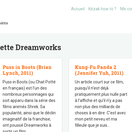
Accueil
Kézak how to ?
Me co
érite
uette
Dreamworks
Puss in Boots (Brian
Kung-Fu Panda 2
Lynch, 2011)
(Jennifer Yuh, 2011)
Puss in Boots (ou Chat Potté
Un article court sur ce film,
en français) est l’un des
puisqu’il n’est déjà
nombreux personnages qui
pratiquement plus nulle part
soit apparu dans la série des
à l’affiche et qu’il n’y a pas
films animés Shrek. Sa
non plus des milliards de
popularité, ainsi que le déclin
choses à en dire. C’est avec
imaginatif de la franchise,
mon petit neveu et ma
ont poussé Dreamworks à
filleule que je suis
…
sortir un film
…