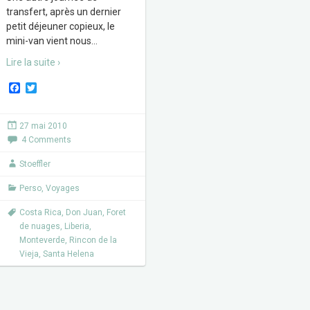
transfert, après un dernier
petit déjeuner copieux, le
mini-van vient nous
…
Lire la suite ›
F
T
a
w
c
i
e
t
27 mai 2010
b
t
4 Comments
o
e
o
r
k
Stoeffler
Perso
,
Voyages
Costa Rica
,
Don Juan
,
Foret
de nuages
,
Liberia
,
Monteverde
,
Rincon de la
Vieja
,
Santa Helena