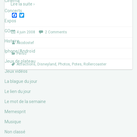
Cinéma
Lire la suite ›
Concerts
F
T
a
w
Expos
c
i
e
t
GOne
4 juin 2008
2 Comments
b
t
o
e
Histoire
Akodostef
o
r
k
Iphone/Androïd
Perso
Jeux de plateau
Attractions
,
Disneyland
,
Photos
,
Potes
,
Rollercoaster
Jeux vidéos
La blague du jour
Le lien du jour
Le mot de la semaine
Memesprit
Musique
Non classé