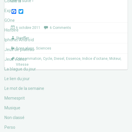
Lire la suite ›
Concerts
Expos
F
T
a
w
c
i
GOne
e
t
6 octobre 2011
6 Comments
b
t
Histoire
o
e
Stoeffler
o
r
Iphone/Androïd
k
Bons plans
,
Sciences
Jeux de plateau
Consommation
,
Cycle
,
Diesel
,
Essence
,
Indice d'octane
,
Moteur
,
Jeux vidéos
Vitesse
La blague du jour
Le lien du jour
Le mot de la semaine
Memesprit
Musique
Non classé
Perso