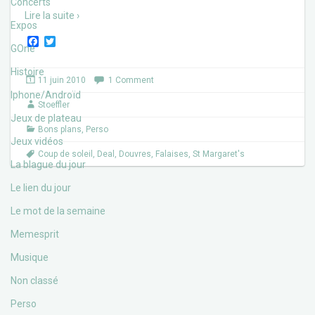
Concerts
Lire la suite ›
Expos
F
T
GOne
a
w
c
i
Histoire
e
t
11 juin 2010
1 Comment
b
t
Iphone/Androïd
o
e
Stoeffler
o
r
Jeux de plateau
k
Bons plans
,
Perso
Jeux vidéos
Coup de soleil
,
Deal
,
Douvres
,
Falaises
,
St Margaret's
La blague du jour
Le lien du jour
Le mot de la semaine
Memesprit
Musique
Non classé
Perso