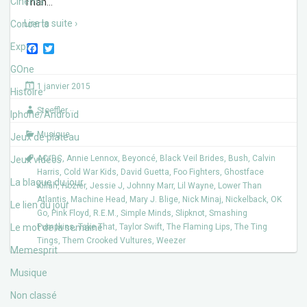
Cinéma
Than
…
Lire la suite ›
Concerts
Expos
F
T
a
w
c
i
GOne
e
t
1 janvier 2015
b
t
Histoire
o
e
Stoeffler
o
r
Iphone/Androïd
k
Musique
Jeux de plateau
AC/DC
,
Annie Lennox
,
Beyoncé
,
Black Veil Brides
,
Bush
,
Calvin
Jeux vidéos
Harris
,
Cold War Kids
,
David Guetta
,
Foo Fighters
,
Ghostface
La blague du jour
Killah
,
Hozier
,
Jessie J
,
Johnny Marr
,
Lil Wayne
,
Lower Than
Atlantis
,
Machine Head
,
Mary J. Blige
,
Nick Minaj
,
Nickelback
,
OK
Le lien du jour
Go
,
Pink Floyd
,
R.E.M.
,
Simple Minds
,
Slipknot
,
Smashing
Le mot de la semaine
Pumpkins
,
Take That
,
Taylor Swift
,
The Flaming Lips
,
The Ting
Tings
,
Them Crooked Vultures
,
Weezer
Memesprit
Musique
Non classé