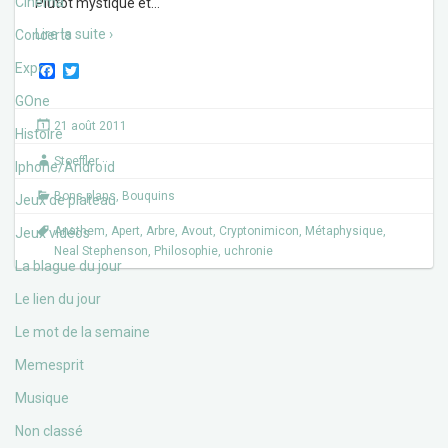
Cinéma
Plutôt mystique et
…
Lire la suite ›
Concerts
Expos
F
T
a
w
c
i
GOne
e
t
21 août 2011
b
t
Histoire
o
e
Stoeffler
o
r
Iphone/Androïd
k
Bons plans
,
Bouquins
Jeux de plateau
Anathem
,
Apert
,
Arbre
,
Avout
,
Cryptonimicon
,
Métaphysique
,
Jeux vidéos
Neal Stephenson
,
Philosophie
,
uchronie
La blague du jour
Le lien du jour
Le mot de la semaine
Memesprit
Musique
Non classé