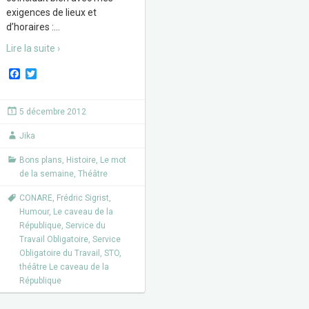
exigences de lieux et
d’horaires :
…
Lire la suite ›
F
T
a
w
c
i
e
t
5 décembre 2012
b
t
o
e
Jika
o
r
k
Bons plans
,
Histoire
,
Le mot
de la semaine
,
Théâtre
CONARE
,
Frédric Sigrist
,
Humour
,
Le caveau de la
République
,
Service du
Travail Obligatoire
,
Service
Obligatoire du Travail
,
STO
,
théâtre Le caveau de la
République