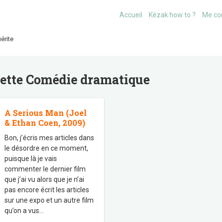
Accueil
Kézak how to ?
Me co
érite
uette
Comédie dramatique
A Serious Man (Joel
& Ethan Coen, 2009)
Bon, j’écris mes articles dans
le désordre en ce moment,
puisque là je vais
commenter le dernier film
que j’ai vu alors que je n’ai
pas encore écrit les articles
sur une expo et un autre film
qu’on a vus
…