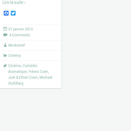
Lire la suite ›
F
T
a
w
c
i
e
t
31 janvier 2010
b
t
4 Comments
o
e
o
r
k
Akodostef
Cinéma
Cinéma
,
Comédie
dramatique
,
Frères Coen
,
Joel & Ethan Coen
,
Michael
Stuhlbarg