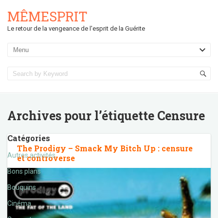
MÊMESPRIT
Le retour de la vengeance de l'esprit de la Guérite
Archives pour l’étiquette
Censure
Catégories
The Prodigy – Smack My Bitch Up : censure
Autres activités
et controverse
Bons plans
Bouquins
Cinéma