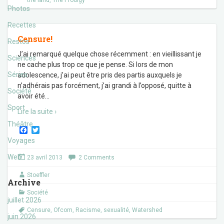
the land
,
The Prodigy
Photos
Recettes
Censure!
Restos
J’ai remarqué quelque chose récemment : en vieillissant je
Sciences
ne cache plus trop ce que je pense. Si lors de mon
Séries
adolescence, j’ai peut être pris des partis auxquels je
n’adhérais pas forcément, j’ai grandi à l’opposé, quitte à
Société
avoir été
…
Sport
Lire la suite ›
Théâtre
F
T
a
w
Voyages
c
i
e
t
Web
23 avril 2013
2 Comments
b
t
o
e
Stoeffler
o
r
Archive
k
Société
juillet 2026
Censure
,
Ofcom
,
Racisme
,
sexualité
,
Watershed
juin 2026