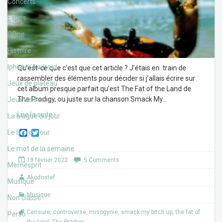
Concerts
Expos
GOne
Histoire
Iphone/Androïd
Qu’est-ce que c’est que cet article ? J’étais en train de
rassembler des éléments pour décider si j’allais écrire sur
Jeux de plateau
cet album presque parfait qu’est The Fat of the Land de
The Prodigy, ou juste sur la chanson Smack My
…
Jeux vidéos
Lire la suite ›
La blague du jour
F
T
Le lien du jour
a
w
c
i
Le mot de la semaine
e
t
18 février 2022
5 Comments
b
t
Memesprit
o
e
Akodostef
o
r
Musique
k
Musique
Non classé
Censure
,
controverse
,
misogynie
,
smack my bitch up
,
the fat of
Perso