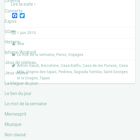
Cinéma
Lire la suite ›
Concerts
F
T
a
w
Expos
c
i
e
t
GOne
1 juin 2010
b
t
o
e
Histoire
Jika
o
r
k
Iphone/Androïd
Le mot de la semaine
,
Perso
,
Voyages
Jeux de plateau
Antoni Gaudi
,
Barcelone
,
Casa Batllo
,
Casa de les Punxes
,
Casa
Mila
,
Origine des tapas
,
Pedrera
,
Sagrada Familia
,
Saint-Georges
Jeux vidéos
et le Dragon
,
Tapas
La blague du jour
Le lien du jour
Le mot de la semaine
Memesprit
Musique
Non classé