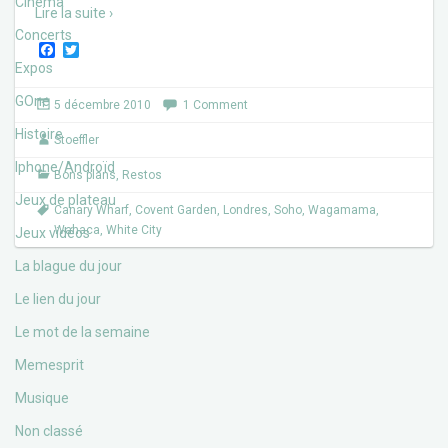
Cinéma
Lire la suite ›
Concerts
F
T
a
w
Expos
c
i
e
t
GOne
5 décembre 2010
1 Comment
b
t
o
e
Histoire
Stoeffler
o
r
k
Iphone/Androïd
Bons plans
,
Restos
Jeux de plateau
Canary Wharf
,
Covent Garden
,
Londres
,
Soho
,
Wagamama
,
Wahaca
,
White City
Jeux vidéos
La blague du jour
Le lien du jour
Le mot de la semaine
Memesprit
Musique
Non classé