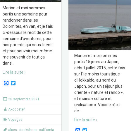
Marion et moi sommes
partis une semaine pour
randonner dans les
Dolomites, en van, et je fais
ci-dessous le récit de cette
semaine d’aventures, pour
nos parents qui nous lisent
et pour pouvoir moi-même
Marion et moi sommes
me souvenir de tout ça
partis 15 jours au Japon,
dans
…
début juillet 2015, cette fois
Lire la suite ›
sur l’ile moins touristique
d’Hokkaido, au nord du
F
T
Japon, pour un séjour plus
a
w
c
i
orienté « nature et rando »,
e
t
et moins « culture et
20 septembre 2021
b
t
civilisation ». Voici le récit
o
e
Akodostef
o
r
de
…
k
Voyages
Lire la suite ›
F
T
alpes
,
blacksheep
,
california