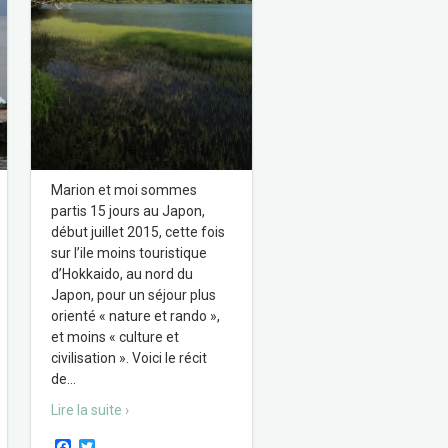
Marion et moi sommes
partis 15 jours au Japon,
début juillet 2015, cette fois
sur l’ile moins touristique
d’Hokkaido, au nord du
Japon, pour un séjour plus
orienté « nature et rando »,
et moins « culture et
civilisation ». Voici le récit
de
…
Lire la suite ›
F
T