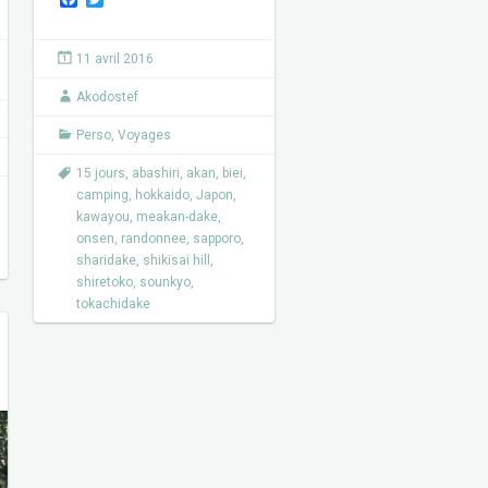
a
w
c
i
e
t
11 avril 2016
b
t
o
e
Akodostef
o
r
k
Perso
,
Voyages
15 jours
,
abashiri
,
akan
,
biei
,
camping
,
hokkaido
,
Japon
,
kawayou
,
meakan-dake
,
onsen
,
randonnee
,
sapporo
,
sharidake
,
shikisai hill
,
shiretoko
,
sounkyo
,
tokachidake