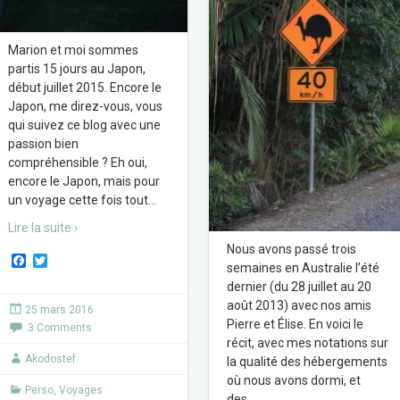
Marion et moi sommes
partis 15 jours au Japon,
début juillet 2015. Encore le
Japon, me direz-vous, vous
qui suivez ce blog avec une
passion bien
compréhensible ? Eh oui,
encore le Japon, mais pour
un voyage cette fois tout
…
Lire la suite ›
Nous avons passé trois
F
T
semaines en Australie l’été
a
w
dernier (du 28 juillet au 20
c
i
e
t
août 2013) avec nos amis
25 mars 2016
b
t
Pierre et Élise. En voici le
3 Comments
o
e
récit, avec mes notations sur
o
r
k
Akodostef
la qualité des hébergements
où nous avons dormi, et
Perso
,
Voyages
des
…