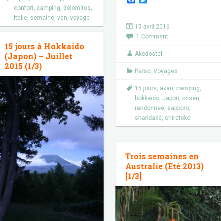
a
w
confort
,
camping
,
dolomites
,
c
i
Italie
,
semaine
,
van
,
voyage
e
t
15 avril 2016
b
t
1 Comment
o
e
15 jours à Hokkaido
o
r
k
Akodostef
(Japon) – Juillet
2015 (1/3)
Perso
,
Voyages
15 jours
,
akan
,
camping
,
hokkaido
,
Japon
,
onsen
,
randonnee
,
sapporo
,
sharidake
,
shiretoko
Trois semaines en
Australie (Eté 2013)
[1/3]