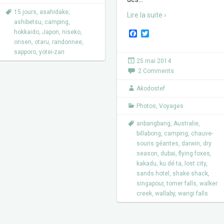
15 jours
,
asahidake
,
Lire la suite ›
ashibetsu
,
camping
,
F
T
hokkaido
,
Japon
,
niseko
,
a
w
onsen
,
otaru
,
randonnee
,
c
i
sapporo
,
yotei-zan
e
t
25 mai 2014
b
t
2 Comments
o
e
o
r
k
Akodostef
Photos
,
Voyages
anbangbang
,
Australie
,
billabong
,
camping
,
chauve-
souris géantes
,
darwin
,
dry
season
,
dubai
,
flying foxes
,
kakadu
,
ku dé ta
,
lost city
,
sands hotel
,
shake shack
,
singapour
,
tomer falls
,
walker
creek
,
wallaby
,
wangi falls