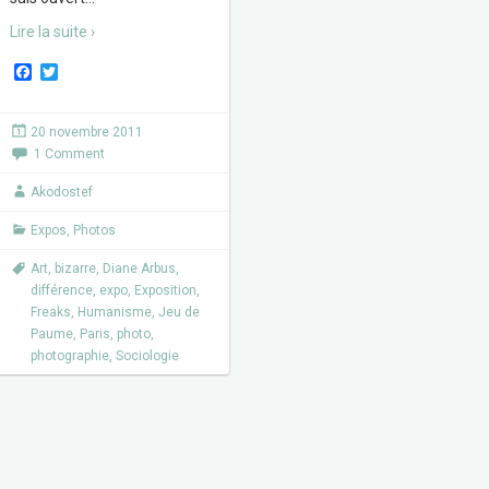
Lire la suite ›
F
T
a
w
c
i
e
t
20 novembre 2011
b
t
1 Comment
o
e
o
r
k
Akodostef
Expos
,
Photos
Art
,
bizarre
,
Diane Arbus
,
différence
,
expo
,
Exposition
,
Freaks
,
Humanisme
,
Jeu de
Paume
,
Paris
,
photo
,
photographie
,
Sociologie