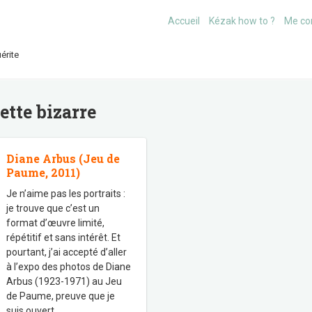
Accueil
Kézak how to ?
Me co
érite
uette
bizarre
Diane Arbus (Jeu de
Paume, 2011)
Je n’aime pas les portraits :
je trouve que c’est un
format d’œuvre limité,
répétitif et sans intérêt. Et
pourtant, j’ai accepté d’aller
à l’expo des photos de Diane
Arbus (1923-1971) au Jeu
de Paume, preuve que je
suis ouvert
…