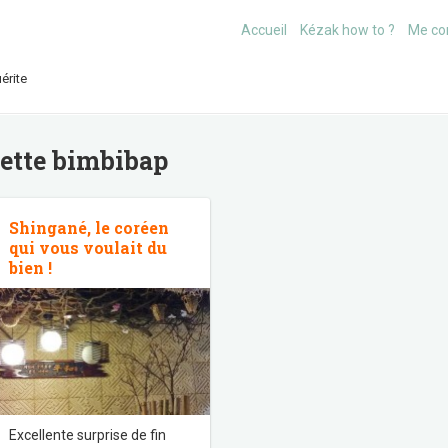
Accueil
Kézak how to ?
Me co
érite
uette
bimbibap
Shingané, le coréen
qui vous voulait du
bien !
Excellente surprise de fin