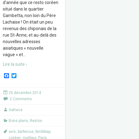
d’année que ce resto coréen
situé dans le quartier
Gambetta, non loin du Père
Lachaise ! On était un peu
revenus des chiponais de la
rue St-Anne, et au-delà des
nouvelles adresses
asiatiques « nouvelle
vague » et
…
Lire la suite ›
F
T
a
w
c
i
e
t
25 décembre 2014
b
t
2 Comments
o
e
o
r
k
Gattaca
Bons plans
,
Restos
avis
,
barbecue
,
bimbibap
,
coréen
,
meilleur
,
Paris
,