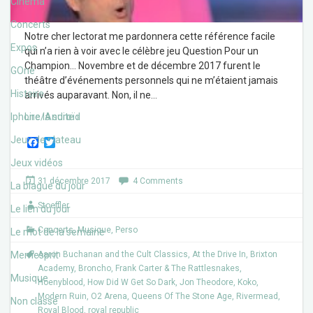
Cinéma
Concerts
Notre cher lectorat me pardonnera cette référence facile
Expos
qui n’a rien à voir avec le célèbre jeu Question Pour un
Champion… Novembre et de décembre 2017 furent le
GOne
théâtre d’événements personnels qui ne m’étaient jamais
Histoire
arrivés auparavant. Non, il ne
…
Iphone/Androïd
Lire la suite ›
Jeux de plateau
F
T
a
w
Jeux vidéos
c
i
e
t
31 décembre 2017
4 Comments
b
t
La blague du jour
o
e
Stoeffler
o
r
Le lien du jour
k
Concerts
,
Musique
,
Perso
Le mot de la semaine
Memesprit
Aaron Buchanan and the Cult Classics
,
At the Drive In
,
Brixton
Academy
,
Broncho
,
Frank Carter & The Rattlesnakes
,
Musique
Hoenyblood
,
How Did W Get So Dark
,
Jon Theodore
,
Koko
,
Modern Ruin
,
O2 Arena
,
Queens Of The Stone Age
,
Rivermead
,
Non classé
Royal Blood
,
royal republic