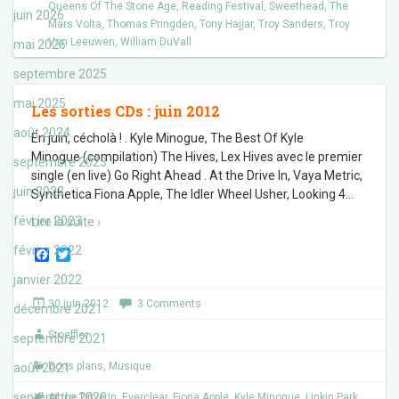
Queens Of The Stone Age
,
Reading Festival
,
Sweethead
,
The
juin 2026
Mars Volta
,
Thomas Pringden
,
Tony Hajjar
,
Troy Sanders
,
Troy
Van Leeuwen
,
William DuVall
mai 2026
septembre 2025
mai 2025
Les sorties CDs : juin 2012
août 2024
En juin, cécholà ! . Kyle Minogue, The Best Of Kyle
Minogue (compilation) The Hives, Lex Hives avec le premier
septembre 2023
single (en live) Go Right Ahead . At the Drive In, Vaya Metric,
juin 2023
Synthetica Fiona Apple, The Idler Wheel Usher, Looking 4
…
février 2023
Lire la suite ›
février 2022
F
T
a
w
janvier 2022
c
i
e
t
30 juin 2012
3 Comments
décembre 2021
b
t
o
e
Stoeffler
o
r
septembre 2021
k
Bons plans
,
Musique
août 2021
septembre 2020
At the Drive In
,
Everclear
,
Fiona Apple
,
Kyle Minogue
,
Linkin Park
,