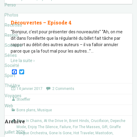
Perso
Photos
Découvertes – Episode 4
Recettes
“Bonjour, c’est pour présenter des nouveautés” “Ah, on me
Restos
dit dans l’oreillette que la régularité du billet fait tâche par
rapport au débit des autres auteurs – il va falloir annuler
Sciences
parce que ça la fout mal pour les autres…”
…
Séries
Lire la suite ›
Société
F
T
Sport
a
w
c
i
Théâtre
e
t
14 janvier 2017
2 Comments
b
t
o
e
Voyages
Stoeffler
o
r
k
Web
Bons plans
,
Musique
Archive
Alice In Chains
,
At the Drive In
,
Brent Hinds
,
Crucifixion
,
Depeche
Mode
,
Enjoy The Silence
,
Failure
,
For The Masses
,
Gift
,
Giraffe
juillet 2026
Tongue Orchestra
,
Gone Is Gone
,
Hot Traveler
,
Mastodon
,