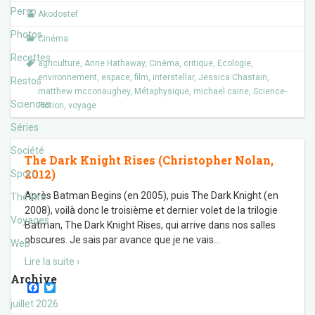
o
e
Perso
Akodostef
o
r
k
Photos
Cinéma
Recettes
agriculture
,
Anne Hathaway
,
Cinéma
,
critique
,
Ecologie
,
environnement
,
espace
,
film
,
interstellar
,
Jessica Chastain
,
Restos
matthew mcconaughey
,
Métaphysique
,
michael caine
,
Science-
Sciences
Fiction
,
voyage
Séries
Société
The Dark Knight Rises (Christopher Nolan,
2012)
Sport
Après Batman Begins (en 2005), puis The Dark Knight (en
Théâtre
2008), voilà donc le troisième et dernier volet de la trilogie
Voyages
Batman, The Dark Knight Rises, qui arrive dans nos salles
obscures. Je sais par avance que je ne vais
…
Web
Lire la suite ›
Archive
F
T
a
w
juillet 2026
c
i