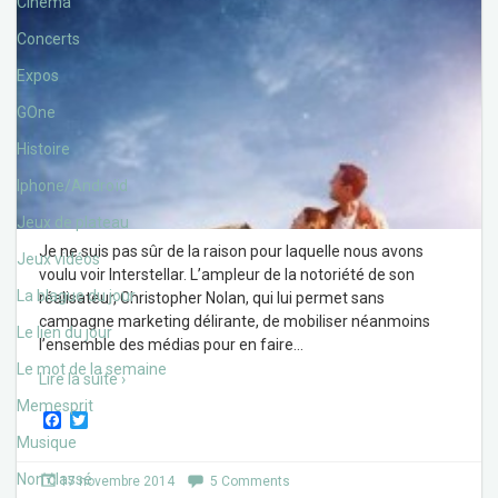
Cinéma
Concerts
Expos
GOne
Histoire
Iphone/Androïd
Jeux de plateau
Je ne suis pas sûr de la raison pour laquelle nous avons
Jeux vidéos
voulu voir Interstellar. L’ampleur de la notoriété de son
La blague du jour
réalisateur, Christopher Nolan, qui lui permet sans
campagne marketing délirante, de mobiliser néanmoins
Le lien du jour
l’ensemble des médias pour en faire
…
Le mot de la semaine
Lire la suite ›
Memesprit
F
T
a
w
Musique
c
i
e
t
Non classé
17 novembre 2014
5 Comments
b
t