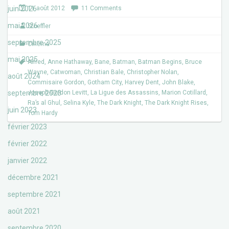
e
t
juin 2026
11 août 2012
11 Comments
b
t
o
e
mai 2026
Stoeffler
o
r
k
septembre 2025
Cinéma
mai 2025
Alfred
,
Anne Hathaway
,
Bane
,
Batman
,
Batman Begins
,
Bruce
Wayne
,
Catwoman
,
Christian Bale
,
Christopher Nolan
,
août 2024
Commisaire Gordon
,
Gotham City
,
Harvey Dent
,
John Blake
,
septembre 2023
Joseph-Gordon Levitt
,
La Ligue des Assassins
,
Marion Cotillard
,
Ra’s al Ghul
,
Selina Kyle
,
The Dark Knight
,
The Dark Knight Rises
,
juin 2023
Tom Hardy
février 2023
février 2022
janvier 2022
décembre 2021
septembre 2021
août 2021
septembre 2020