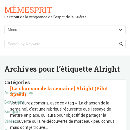
MÊMESPRIT
Le retour de la vengeance de l'esprit de la Guérite
Archives pour l’étiquette
Alright
Catégories
[La chanson de la semaine] Alright (Pilot
Autres activités
Speed)
Bons plans
Vous l’aurez compris, avec ce « tag » [La chanson de la
semaine], c’est une rubrique récurrente que j’essaye de
Bouquins
mettre en place, qui aura pour objectif de partager la
Cinéma
découverte ou la re-découverte de morceaux peu connus
mais dont je trouve
…