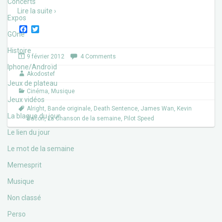
Concerts
Lire la suite ›
Expos
F
T
GOne
a
w
c
i
Histoire
e
t
9 février 2012
4 Comments
b
t
Iphone/Androïd
o
e
Akodostef
o
r
Jeux de plateau
k
Cinéma
,
Musique
Jeux vidéos
Alright
,
Bande originale
,
Death Sentence
,
James Wan
,
Kevin
La blague du jour
Bacon
,
La Chanson de la semaine
,
Pilot Speed
Le lien du jour
Le mot de la semaine
Memesprit
Musique
Non classé
Perso