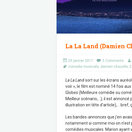
La La Land (Damien Ch
29 janvier 2017
5 Comments
comedie musicale
,
damien chazelle
,
E
La La Land
sort sur les écrans auréol
voir », le film est nominé 14 fois a
Globes (Meilleure comédie ou comédie
Meilleur scénario,…), il est annoncé
illustration en tête d’article),… bre
Les bandes-annonces que j’en avais 
notamment si comme moi on n’est p
comédies musicales. Marion ayant vo