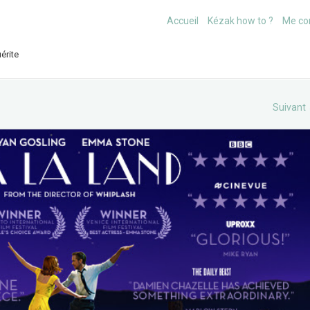
Accueil
Kézak how to ?
Me co
érite
Suivant