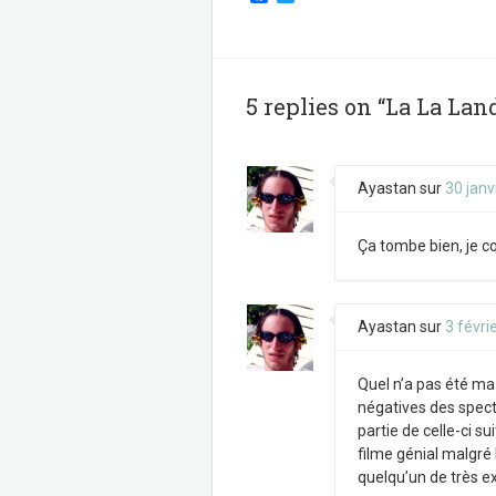
a
w
c
i
e
t
b
t
o
e
o
r
5 replies on “La La Lan
k
Ayastan
sur
30 janv
Ça tombe bien, je c
Ayastan
sur
3 févri
Quel n’a pas été ma 
négatives des specta
partie de celle-ci s
filme génial malgré l
quelqu’un de très e