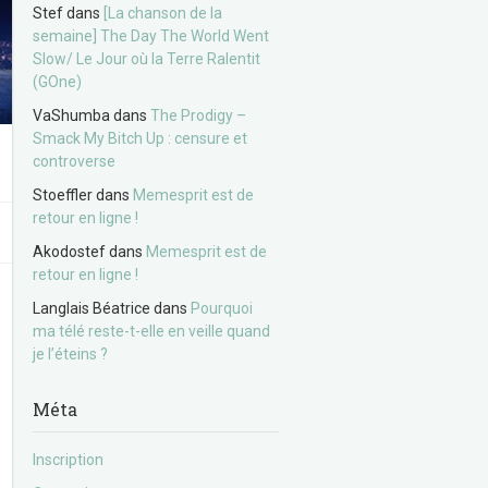
Stef
dans
[La chanson de la
semaine] The Day The World Went
Slow/ Le Jour où la Terre Ralentit
(GOne)
VaShumba
dans
The Prodigy –
Smack My Bitch Up : censure et
controverse
Stoeffler
dans
Memesprit est de
retour en ligne !
Akodostef
dans
Memesprit est de
retour en ligne !
Langlais Béatrice
dans
Pourquoi
ma télé reste-t-elle en veille quand
je l’éteins ?
Méta
Inscription