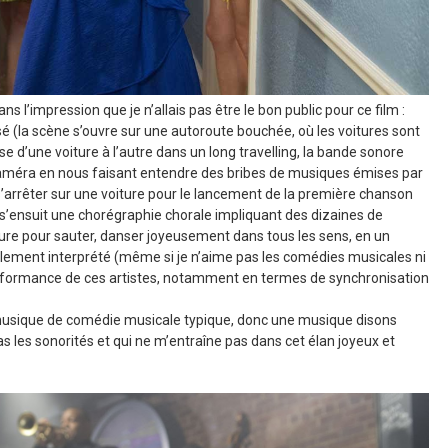
s l’impression que je n’allais pas être le bon public pour ce film :
 (la scène s’ouvre sur une autoroute bouchée, où les voitures sont
asse d’une voiture à l’autre dans un long travelling, la bande sonore
éra en nous faisant entendre des bribes de musiques émises par
s’arrêter sur une voiture pour le lancement de la première chanson
(s’ensuit une chorégraphie chorale impliquant des dizaines de
ure pour sauter, danser joyeusement dans tous les sens, en un
ement interprété (même si je n’aime pas les comédies musicales ni
performance de ces artistes, notamment en termes de synchronisation
musique de comédie musicale typique, donc une musique disons
as les sonorités et qui ne m’entraîne pas dans cet élan joyeux et