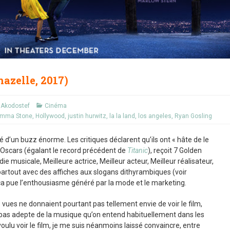
azelle, 2017)
Akodostef
Cinéma
mma Stone
,
Hollywood
,
justin hurwitz
,
la la land
,
los angeles
,
Ryan Gosling
é d’un buzz énorme. Les critiques déclarent qu’ils ont « hâte de le
ux Oscars (égalant le record précédent de
Titanic
), reçoit 7 Golden
 musicale, Meilleure actrice, Meilleur acteur, Meilleur réalisateur,
 partout avec des affiches aux slogans dithyrambiques (voir
f, ça pue l’enthousiasme généré par la mode et le marketing.
vues ne donnaient pourtant pas tellement envie de voir le film,
as adepte de la musique qu’on entend habituellement dans les
ulu voir le film, je me suis néanmoins laissé convaincre, entre