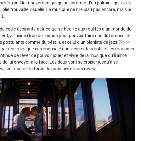
la caméra suit le mouvement jusqu’au sommet d’un palmier, qui vu du
e, jolie trouvaille visuelle. La musique ne me plaît pas encore, mais je
it.
n de cette aspirante actrice qui se heurte aux réalités d’un monde du
ent, à l’usine (trop de monde pour pouvoir faire une différence, et
les postulants comme du bétail), et celui d’un pianiste de jazz (
Ryan
 jouer une musique commerciale dans les restaurants et les mariages
ntinue de rêver de pouvoir jouer et vivre de la musique qu’il aime
 de lui envoyer à la face. Les deux vont se croiser jusqu’à se
 va leur donner la force de poursuivre leurs rêves.