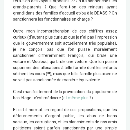
fera-t-on des voyous orphelins ?? On ira sonner chez les
grands-parents ? Que fera-t-on des mineurs ayant
grandi dans des familles d’accueil et/ou à la DDASS ? On
sanctionnera les fonctionnaires en charge ?
Outre mon incompréhension de ces chiffres assez
curieux (d’autant plus curieux que je n’ai pas l’impression
que le gouvernement soit actuellement très populaire),
je ne conçois pas que l’on puisse moralement
sanctionner différemment François, qui brûle une
voiture et Mouloud, qui brûle une voiture. Que l’on puisse
supprimer des allocations à telle famille dont les enfants
sèchent les cours (!!!), mais que telle famille plus aisée ne
se voit pas sanctionnée de manière équivalente.
C’est manifestement de la provocation, du populisme de
bas étage : c’est médiocre (
et même plus
?).
Et est-il normal, en regard de ces propositions, que les
détournements d’argent public, les abus de biens
sociaux, les corruptions, et les blanchiments de nos amis
politiciens soient parfois sanctionnés par une simple