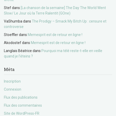
Stef
dans
[La chanson de la semaine] The Day The World Went
Slow/ Le Jour où la Terre Ralentit (GOne)
VaShumba
dans
The Prodigy – Smack My Bitch Up : censure et
controverse
Stoeffler
dans
Memesprit est de retour en ligne !
Akodostef
dans
Memesprit est de retour en ligne !
Langlais Béatrice
dans
Pourquoi ma télé reste-t-elle en veille
quand je l’éteins ?
Méta
Inscription
Connexion
Flux des publications
Flux des commentaires
Site de WordPress-FR