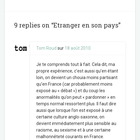
c
i
e
t
b
t
o
e
o
r
9 replies on “Etranger en son pays”
k
Tom Roud
sur
18 août 2010
Je te comprends tout à fait. Cela dit, ma
propre expérience, c’est aussi qu’en étant
loin, on devient un chouia moins partisant
qu’en France (car probablement moins
exposé au « débat ») et du coup les
anormalités qu’on peut « pardonner » en
temps normal ressortent plus. Il faut dire
aussi que lorsque l’on est exposé à une
certaine culture anglo-saxonne, on
devient immédiatement plus sensible au
racisme, au sexisme et à une certaine
malhonnêteté courants en France.