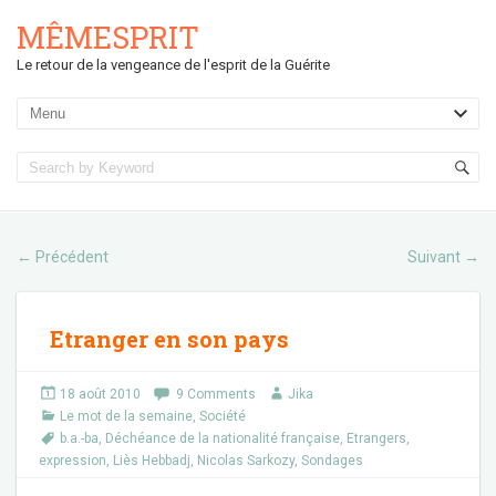
MÊMESPRIT
Le retour de la vengeance de l'esprit de la Guérite
Précédent
Suivant
←
→
Etranger en son pays
18 août 2010
9 Comments
Jika
Le mot de la semaine
,
Société
b.a.-ba
,
Déchéance de la nationalité française
,
Etrangers
,
expression
,
Liès Hebbadj
,
Nicolas Sarkozy
,
Sondages