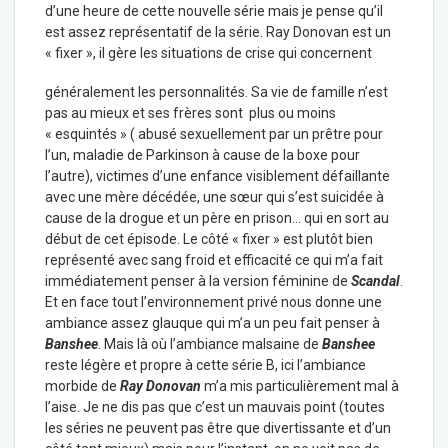
d’une heure de cette nouvelle série mais je pense qu’il
est assez représentatif de la série. Ray Donovan est un
« fixer », il gère les situations de crise qui concernent
généralement les personnalités. Sa vie de famille n’est
pas au mieux et ses frères sont plus ou moins
« esquintés » ( abusé sexuellement par un prêtre pour
l’un, maladie de Parkinson à cause de la boxe pour
l’autre), victimes d’une enfance visiblement défaillante
avec une mère décédée, une sœur qui s’est suicidée à
cause de la drogue et un père en prison… qui en sort au
début de cet épisode. Le côté « fixer » est plutôt bien
représenté avec sang froid et efficacité ce qui m’a fait
immédiatement penser à la version féminine de
Scandal
.
Et en face tout l’environnement privé nous donne une
ambiance assez glauque qui m’a un peu fait penser à
Banshee
. Mais là où l’ambiance malsaine de
Banshee
reste légère et propre à cette série B, ici l’ambiance
morbide de
Ray Donovan
m’a mis particulièrement mal à
l’aise. Je ne dis pas que c’est un mauvais point (toutes
les séries ne peuvent pas être que divertissante et d’un