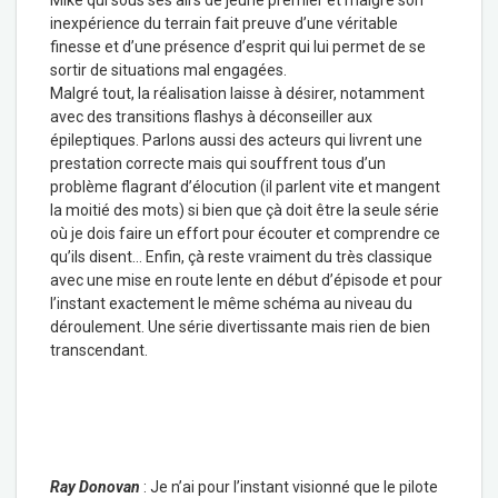
Mike qui sous ses airs de jeune premier et malgré son
inexpérience du terrain fait preuve d’une véritable
finesse et d’une présence d’esprit qui lui permet de se
sortir de situations mal engagées.
Malgré tout, la réalisation laisse à désirer, notamment
avec des transitions flashys à déconseiller aux
épileptiques. Parlons aussi des acteurs qui livrent une
prestation correcte mais qui souffrent tous d’un
problème flagrant d’élocution (il parlent vite et mangent
la moitié des mots) si bien que çà doit être la seule série
où je dois faire un effort pour écouter et comprendre ce
qu’ils disent… Enfin, çà reste vraiment du très classique
avec une mise en route lente en début d’épisode et pour
l’instant exactement le même schéma au niveau du
déroulement. Une série divertissante mais rien de bien
transcendant.
Ray Donovan
: Je n’ai pour l’instant visionné que le pilote