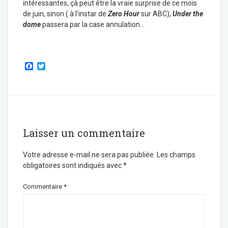
intéressantes, çà peut être la vraie surprise de ce mois
de juin, sinon ( à l’instar de
Zero Hour
sur ABC),
Under the
dome
passera par la case annulation…
F
T
a
w
c
i
e
t
b
t
o
e
o
r
k
Laisser un commentaire
Votre adresse e-mail ne sera pas publiée.
Les champs
obligatoires sont indiqués avec
*
Commentaire
*