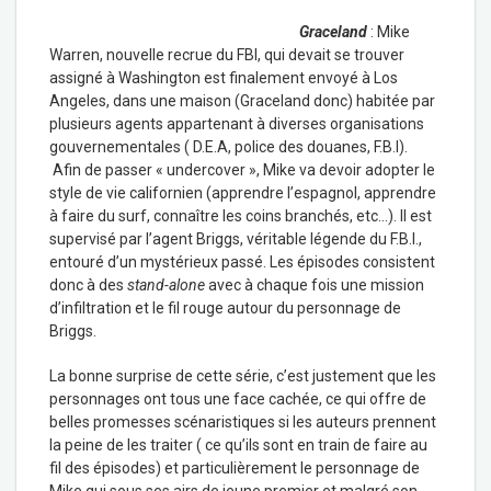
Graceland
: Mike
Warren, nouvelle recrue du FBI, qui devait se trouver
assigné à Washington est finalement envoyé à Los
Angeles, dans une maison (Graceland donc) habitée par
plusieurs agents appartenant à diverses organisations
gouvernementales ( D.E.A, police des douanes, F.B.I).
Afin de passer « undercover », Mike va devoir adopter le
style de vie californien (apprendre l’espagnol, apprendre
à faire du surf, connaître les coins branchés, etc…). Il est
supervisé par l’agent Briggs, véritable légende du F.B.I.,
entouré d’un mystérieux passé. Les épisodes consistent
donc à des
stand-alone
avec à chaque fois une mission
d’infiltration et le fil rouge autour du personnage de
Briggs.
La bonne surprise de cette série, c’est justement que les
personnages ont tous une face cachée, ce qui offre de
belles promesses scénaristiques si les auteurs prennent
la peine de les traiter ( ce qu’ils sont en train de faire au
fil des épisodes) et particulièrement le personnage de