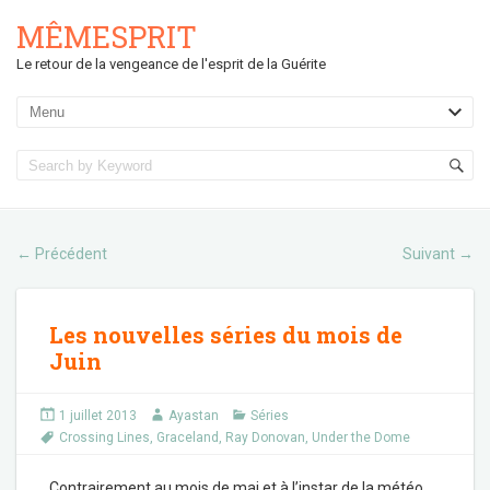
MÊMESPRIT
Le retour de la vengeance de l'esprit de la Guérite
Précédent
Suivant
←
→
Les nouvelles séries du mois de
Juin
1 juillet 2013
Ayastan
Séries
Crossing Lines
,
Graceland
,
Ray Donovan
,
Under the Dome
Contrairement au mois de mai et à l’instar de la météo,