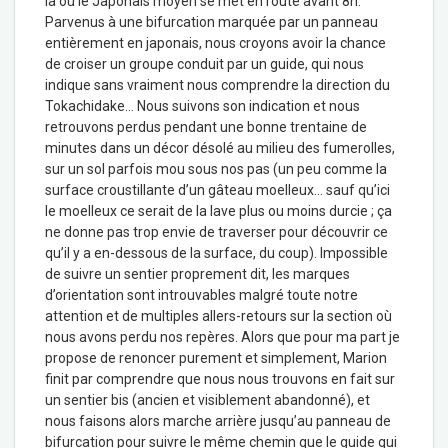
là où le Japonais moyen se met en route avant 8h.
Parvenus à une bifurcation marquée par un panneau
entièrement en japonais, nous croyons avoir la chance
de croiser un groupe conduit par un guide, qui nous
indique sans vraiment nous comprendre la direction du
Tokachidake… Nous suivons son indication et nous
retrouvons perdus pendant une bonne trentaine de
minutes dans un décor désolé au milieu des fumerolles,
sur un sol parfois mou sous nos pas (un peu comme la
surface croustillante d’un gâteau moelleux… sauf qu’ici
le moelleux ce serait de la lave plus ou moins durcie ; ça
ne donne pas trop envie de traverser pour découvrir ce
qu’il y a en-dessous de la surface, du coup). Impossible
de suivre un sentier proprement dit, les marques
d’orientation sont introuvables malgré toute notre
attention et de multiples allers-retours sur la section où
nous avons perdu nos repères. Alors que pour ma part je
propose de renoncer purement et simplement, Marion
finit par comprendre que nous nous trouvons en fait sur
un sentier bis (ancien et visiblement abandonné), et
nous faisons alors marche arrière jusqu’au panneau de
bifurcation pour suivre le même chemin que le guide qui