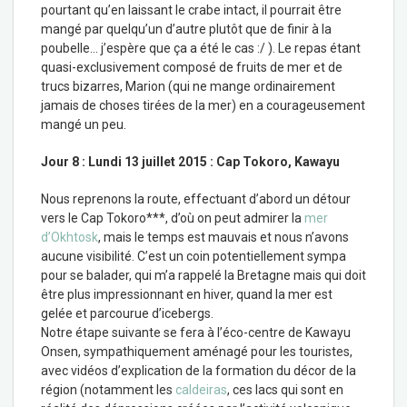
pourtant qu’en laissant le crabe intact, il pourrait être
mangé par quelqu’un d’autre plutôt que de finir à la
poubelle… j’espère que ça a été le cas :/ ). Le repas étant
quasi-exclusivement composé de fruits de mer et de
trucs bizarres, Marion (qui ne mange ordinairement
jamais de choses tirées de la mer) en a courageusement
mangé un peu.
Jour 8 : Lundi 13 juillet 2015 : Cap Tokoro, Kawayu
Nous reprenons la route, effectuant d’abord un détour
vers le Cap Tokoro***, d’où on peut admirer la
mer
d’Okhtosk
, mais le temps est mauvais et nous n’avons
aucune visibilité. C’est un coin potentiellement sympa
pour se balader, qui m’a rappelé la Bretagne mais qui doit
être plus impressionnant en hiver, quand la mer est
gelée et parcourue d’icebergs.
Notre étape suivante se fera à l’éco-centre de Kawayu
Onsen, sympathiquement aménagé pour les touristes,
avec vidéos d’explication de la formation du décor de la
région (notamment les
caldeiras
, ces lacs qui sont en