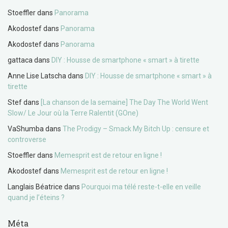
Stoeffler
dans
Panorama
Akodostef
dans
Panorama
Akodostef
dans
Panorama
gattaca
dans
DIY : Housse de smartphone « smart » à tirette
Anne Lise Latscha
dans
DIY : Housse de smartphone « smart » à
tirette
Stef
dans
[La chanson de la semaine] The Day The World Went
Slow/ Le Jour où la Terre Ralentit (GOne)
VaShumba
dans
The Prodigy – Smack My Bitch Up : censure et
controverse
Stoeffler
dans
Memesprit est de retour en ligne !
Akodostef
dans
Memesprit est de retour en ligne !
Langlais Béatrice
dans
Pourquoi ma télé reste-t-elle en veille
quand je l’éteins ?
Méta