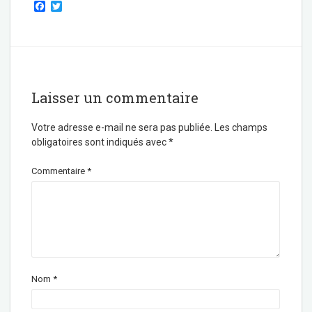
F
T
a
w
c
i
e
t
b
t
o
e
o
r
k
Laisser un commentaire
Votre adresse e-mail ne sera pas publiée.
Les champs
obligatoires sont indiqués avec
*
Commentaire
*
Nom
*