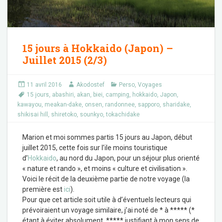
15 jours à Hokkaido (Japon) –
Juillet 2015 (2/3)
11 avril 2016
Akodostef
Perso
,
Voyages
15 jours
,
abashiri
,
akan
,
biei
,
camping
,
hokkaido
,
Japon
,
kawayou
,
meakan-dake
,
onsen
,
randonnee
,
sapporo
,
sharidake
,
shikisai hill
,
shiretoko
,
sounkyo
,
tokachidake
Marion et moi sommes partis 15 jours au Japon, début
juillet 2015, cette fois sur l’ile moins touristique
d’
Hokkaido
, au nord du Japon, pour un séjour plus orienté
« nature et rando », et moins « culture et civilisation ».
Voici le récit de la deuxième partie de notre voyage (la
première est
ici
).
Pour que cet article soit utile à d’éventuels lecteurs qui
prévoiraient un voyage similaire, j’ai noté de * à ***** (*
étant à éviter absolument, ***** justifiant à mon sens de