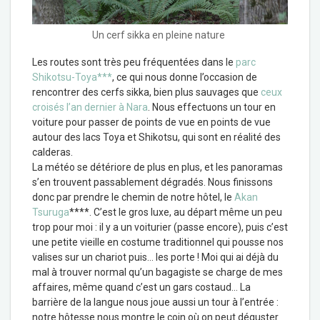
Un cerf sikka en pleine nature
Les routes sont très peu fréquentées dans le
parc
Shikotsu-Toya***
, ce qui nous donne l’occasion de
rencontrer des cerfs sikka, bien plus sauvages que
ceux
croisés l’an dernier à Nara
. Nous effectuons un tour en
voiture pour passer de points de vue en points de vue
autour des lacs Toya et Shikotsu, qui sont en réalité des
calderas.
La météo se détériore de plus en plus, et les panoramas
s’en trouvent passablement dégradés. Nous finissons
donc par prendre le chemin de notre hôtel, le
Akan
Tsuruga
****. C’est le gros luxe, au départ même un peu
trop pour moi : il y a un voiturier (passe encore), puis c’est
une petite vieille en costume traditionnel qui pousse nos
valises sur un chariot puis… les porte ! Moi qui ai déjà du
mal à trouver normal qu’un bagagiste se charge de mes
affaires, même quand c’est un gars costaud… La
barrière de la langue nous joue aussi un tour à l’entrée :
notre hôtesse nous montre le coin où on peut déguster