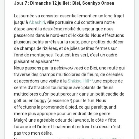
Jour 7 : Dimanche 12 juillet : Biei, Sounkyo Onsen
La journée va consister essentiellement en un long trajet
jusqu’à
Abashiri
, ville portuaire qui constituera notre
étape avant la deuxième moitié du séjour que nous
passerons dans le nord-est d’Hokkaido. Nous effectuons
plusieurs petits arrêts sur la route, pour profiter du décor
de champs de rizières, et de jolies petites fermes sur
fond de montagnes. Tout est très vert, c’est un cadre
plaisant et apaisant***.
Nous passons par la
patchwork road
de Biei, une route qui
traverse des champs multicolores de fleurs, de céréales
et accordons une visite à la
Shikisai Hill**
,une espèce de
centre d’attraction touristique avec plants de fleurs
multicolores qu’on peut parcourir dans un petit caddie de
golf ou en buggy (à essence !) pour le fun. Nous
effectuons la promenade à pied, ce qui paraît quand
même plus approprié pour un endroit de ce genre.
Malgré une agréable odeur de lavande, le côté « fête
foraine » et l’intérêt finalement restreint du décor n’est
pas trop mon délire.