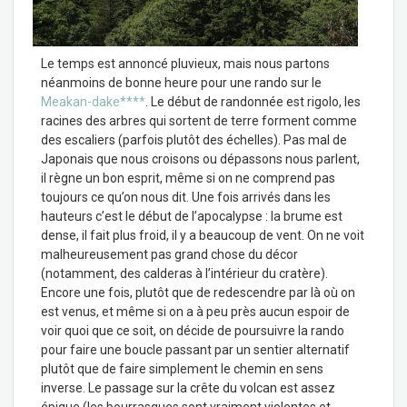
Le temps est annoncé pluvieux, mais nous partons
néanmoins de bonne heure pour une rando sur le
Meakan-dake****
. Le début de randonnée est rigolo, les
racines des arbres qui sortent de terre forment comme
des escaliers (parfois plutôt des échelles). Pas mal de
Japonais que nous croisons ou dépassons nous parlent,
il règne un bon esprit, même si on ne comprend pas
toujours ce qu’on nous dit. Une fois arrivés dans les
hauteurs c’est le début de l’apocalypse : la brume est
dense, il fait plus froid, il y a beaucoup de vent. On ne voit
malheureusement pas grand chose du décor
(notamment, des calderas à l’intérieur du cratère).
Encore une fois, plutôt que de redescendre par là où on
est venus, et même si on a à peu près aucun espoir de
voir quoi que ce soit, on décide de poursuivre la rando
pour faire une boucle passant par un sentier alternatif
plutôt que de faire simplement le chemin en sens
inverse. Le passage sur la crête du volcan est assez
épique (les bourrasques sont vraiment violentes et