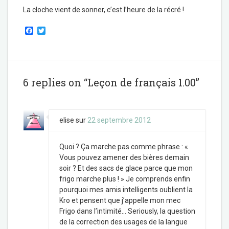
La cloche vient de sonner, c’est l’heure de la récré !
F
T
a
w
c
i
e
t
b
t
o
e
o
r
6 replies on “Leçon de français 1.00”
k
elise
sur
22 septembre 2012
Quoi ? Ça marche pas comme phrase : «
Vous pouvez amener des bières demain
soir ? Et des sacs de glace parce que mon
frigo marche plus ! » Je comprends enfin
pourquoi mes amis intelligents oublient la
Kro et pensent que j’appelle mon mec
Frigo dans l’intimité… Seriously, la question
de la correction des usages de la langue