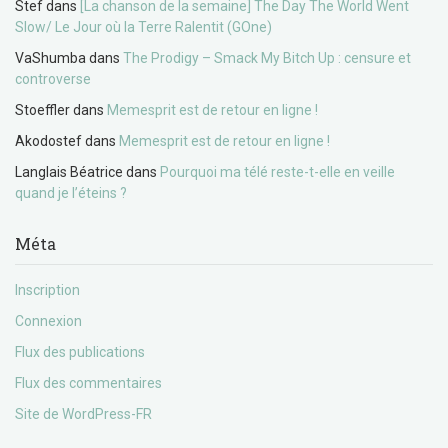
Stef
dans
[La chanson de la semaine] The Day The World Went
Slow/ Le Jour où la Terre Ralentit (GOne)
VaShumba
dans
The Prodigy – Smack My Bitch Up : censure et
controverse
Stoeffler
dans
Memesprit est de retour en ligne !
Akodostef
dans
Memesprit est de retour en ligne !
Langlais Béatrice
dans
Pourquoi ma télé reste-t-elle en veille
quand je l’éteins ?
Méta
Inscription
Connexion
Flux des publications
Flux des commentaires
Site de WordPress-FR