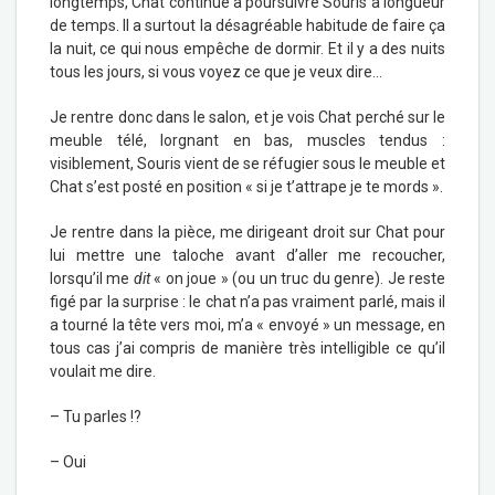
longtemps, Chat continue à poursuivre Souris à longueur
de temps. Il a surtout la désagréable habitude de faire ça
la nuit, ce qui nous empêche de dormir. Et il y a des nuits
tous les jours, si vous voyez ce que je veux dire…
Je rentre donc dans le salon, et je vois Chat perché sur le
meuble télé, lorgnant en bas, muscles tendus :
visiblement, Souris vient de se réfugier sous le meuble et
Chat s’est posté en position « si je t’attrape je te mords ».
Je rentre dans la pièce, me dirigeant droit sur Chat pour
lui mettre une taloche avant d’aller me recoucher,
lorsqu’il me
dit
« on joue » (ou un truc du genre). Je reste
figé par la surprise : le chat n’a pas vraiment parlé, mais il
a tourné la tête vers moi, m’a « envoyé » un message, en
tous cas j’ai compris de manière très intelligible ce qu’il
voulait me dire.
– Tu parles !?
– Oui