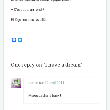
– C’est quoi un rond ?
Et là je me suis réveillé.
F
T
a
w
c
i
e
t
b
t
o
e
o
r
One reply on “I have a dream”
k
admin
sur
22 avril 2011
Miaou Lacha is back !