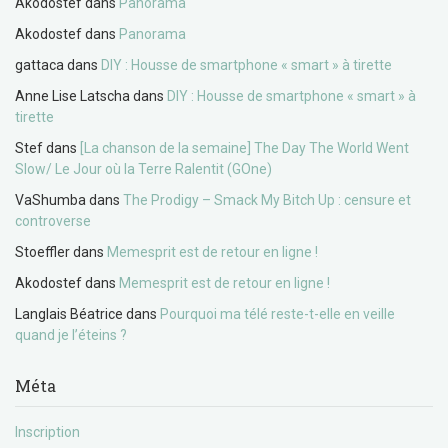
Akodostef
dans
Panorama
Akodostef
dans
Panorama
gattaca
dans
DIY : Housse de smartphone « smart » à tirette
Anne Lise Latscha
dans
DIY : Housse de smartphone « smart » à
tirette
Stef
dans
[La chanson de la semaine] The Day The World Went
Slow/ Le Jour où la Terre Ralentit (GOne)
VaShumba
dans
The Prodigy – Smack My Bitch Up : censure et
controverse
Stoeffler
dans
Memesprit est de retour en ligne !
Akodostef
dans
Memesprit est de retour en ligne !
Langlais Béatrice
dans
Pourquoi ma télé reste-t-elle en veille
quand je l’éteins ?
Méta
Inscription