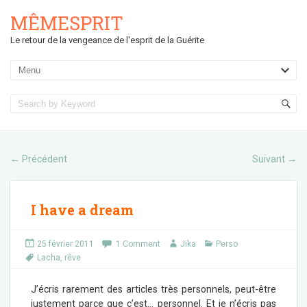
MÊMESPRIT
Le retour de la vengeance de l'esprit de la Guérite
Précédent
Suivant
←
→
I have a dream
25 février 2011
1 Comment
Jika
Perso
Lacha
,
rêve
J’écris rarement des articles très personnels, peut-être
justement parce que c’est… personnel. Et je n’écris pas