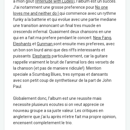
a mon gout (
Interlude with Ludes
), l’album est un succes.
J’ai notamment une grosse preference pour
No one
loves me and neither do I
qui commence avec un rythme
funky a la batterie et qui evolue avec une partie mediane
une transition annoncant un final tres muscle en
crescendo infernal. Quasiment deux chansons en une
qui en a fait ma prefere pendant le concert.
New Fang
,
Elephants
et
Gunman
sont ensuite mes preferees, avec
un bon son lourd ainsi que des riffs interessants et
puissants.
Elephants
particulierement, car la guitare
rappelle vraiment le bruit de l’animal lors des versets de
la chanson (et pas de maniere ridicule!). Mention
speciale a Scumbag Blues, tres sympas et dansants
avec son petit coup de synthetiseur de la part de John
Paul.
Globalement donc, l’album est une reussite mais
necessite plusieurs ecoutes si on veut apprecie ce
nouveau groupe a sa juste valeur. Les critiques en
angleterre que j’ai lu après m’etre fait ma propre opinion,
encensent completement le trio.