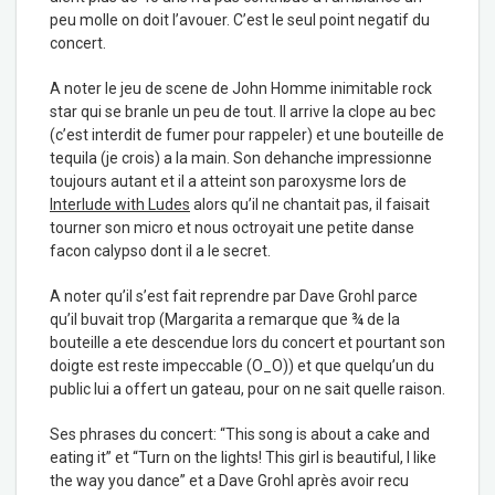
peu molle on doit l’avouer. C’est le seul point negatif du
concert.
A noter le jeu de scene de John Homme inimitable rock
star qui se branle un peu de tout. Il arrive la clope au bec
(c’est interdit de fumer pour rappeler) et une bouteille de
tequila (je crois) a la main. Son dehanche impressionne
toujours autant et il a atteint son paroxysme lors de
Interlude with Ludes
alors qu’il ne chantait pas, il faisait
tourner son micro et nous octroyait une petite danse
facon calypso dont il a le secret.
A noter qu’il s’est fait reprendre par Dave Grohl parce
qu’il buvait trop (Margarita a remarque que ¾ de la
bouteille a ete descendue lors du concert et pourtant son
doigte est reste impeccable (O_O)) et que quelqu’un du
public lui a offert un gateau, pour on ne sait quelle raison.
Ses phrases du concert: “This song is about a cake and
eating it” et “Turn on the lights! This girl is beautiful, I like
the way you dance” et a Dave Grohl après avoir recu