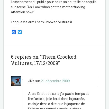
l’assentiment du public pour boire sa bouteille de tequila
sur scene “Ah! Look who’s got the motherfucking
attention now!”
Longue vie aux Them Crooked Vultures!
F
T
a
w
c
i
e
t
b
t
o
e
o
r
6 replies on “Them Crooked
k
Vultures, 17/12/2009”
Jika
sur
21 décembre 2009
Alors là tout de suite j’ai pas le temps de
lire l’article, je le ferai dans la journée,
mais je tiens à dire que la jaquette de