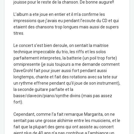
jouisse pour le reste de la chanson. De bonne augure!!
L’album a ete joue en entier et il m’a confirme les
impressions que j’avais eu pendant l’ecoute du CD et qui
etaient des chansons trop longues mais aussi de supers
titres.
Le concert s’est bien deroule, on sentait la maitrise
technique impeccable du trio, les riffs et les solos
parfaitement interpretes, la batterie (un poil trop forte)
omnipresente (je suis toujours a me demande comment
DaveGrohl fait pour jouer aussi fort pendant aussi
longtemps, chante et fait des rotations avec sa tete sur
un rythme effrene pendant qu’il joue de son instrument),
la seconde guitare parfaite et la
basse/clavecin/piano/synthe divins (mais pas assez
fort).
Cependant, comme l’a fait remarque Margarita, on ne
sentait pas une grosse alchimie entre les musiciens, et le
fait que la plupart des gens qui ont assiste au concert
aient plus de 40 ans n’a pas contribue a l’ambiance un