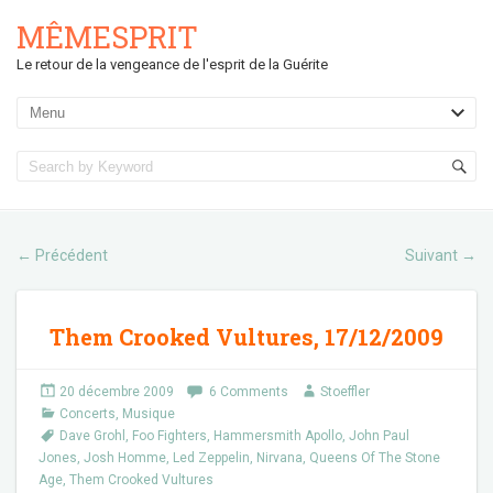
MÊMESPRIT
Le retour de la vengeance de l'esprit de la Guérite
Précédent
Suivant
←
→
Them Crooked Vultures, 17/12/2009
20 décembre 2009
6 Comments
Stoeffler
Concerts
,
Musique
Dave Grohl
,
Foo Fighters
,
Hammersmith Apollo
,
John Paul
Jones
,
Josh Homme
,
Led Zeppelin
,
Nirvana
,
Queens Of The Stone
Age
,
Them Crooked Vultures