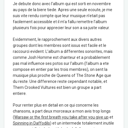
Je debute donc avec l’album qui est sorti en novembre
au pays de la biere tiede. Apres une seule ecoute, je me
suis vite rendu compte que leur musique n’etait pas
facilement accessible et il m’a fallu remettre l’album
plusieurs fois pour apprecier leur son a sa juste valeur.
Evidemment, le rapprochement aux divers autres
groupes dont les membres sont issus est facile et le
raccourci evident. L’album a differentes sonorites, mais
comme Josh Homme est chanteur et a probablement
pas mal influence ses potos sur l’album (l’album a ete
compose en entier par les trois membres), on sent la
musique plus proche de Queens of The Stone Age que
du reste. Une difference reste cependant notable, et
Them Crooked Vultures est bien un groupe a part
entiere.
Pour renter plus en detail en ce qui concerne les
chansons, a part deux morceaux a mon avis trop longs
(
Warsaw or the first breath you take after you give up
et
Spinning in Daffodils
) et un intermede totalement inutile