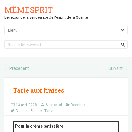
MÊMESPRIT
Le retour de la vengeance de l'esprit de la Guérite
Précédent
Suivant
←
→
Tarte aux fraises
13 avril 2008
Akodostef
Recettes
Dessert
,
Fraises
,
Tarte
Pour la crème patissière: