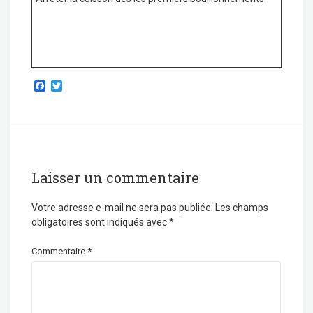
F
T
a
w
c
i
e
t
b
t
o
e
o
r
k
Laisser un commentaire
Votre adresse e-mail ne sera pas publiée.
Les champs
obligatoires sont indiqués avec
*
Commentaire
*