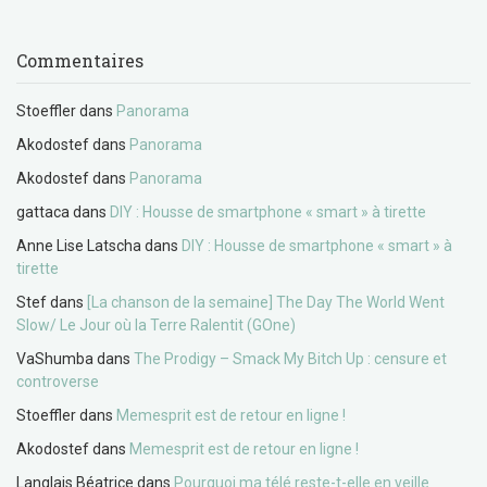
Commentaires
Stoeffler
dans
Panorama
Akodostef
dans
Panorama
Akodostef
dans
Panorama
gattaca
dans
DIY : Housse de smartphone « smart » à tirette
Anne Lise Latscha
dans
DIY : Housse de smartphone « smart » à
tirette
Stef
dans
[La chanson de la semaine] The Day The World Went
Slow/ Le Jour où la Terre Ralentit (GOne)
VaShumba
dans
The Prodigy – Smack My Bitch Up : censure et
controverse
Stoeffler
dans
Memesprit est de retour en ligne !
Akodostef
dans
Memesprit est de retour en ligne !
Langlais Béatrice
dans
Pourquoi ma télé reste-t-elle en veille