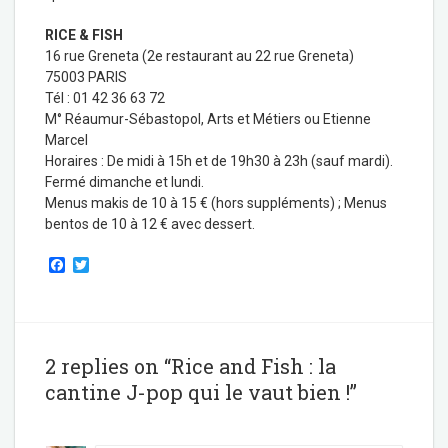
RICE & FISH
16 rue Greneta (2
e
restaurant au 22 rue Greneta)
75003 PARIS
Tél : 01 42 36 63 72
M° Réaumur-Sébastopol, Arts et Métiers ou Etienne
Marcel
Horaires : De midi à 15h et de 19h30 à 23h (sauf mardi).
Fermé dimanche et lundi.
Menus makis de 10 à 15 € (hors suppléments) ; Menus
bentos de 10 à 12 € avec dessert.
F
T
a
w
c
i
e
t
b
t
o
e
o
r
2 replies on “Rice and Fish : la
k
cantine J-pop qui le vaut bien !”