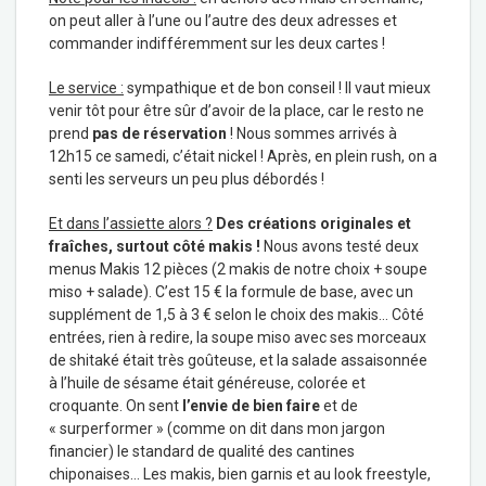
on peut aller à l’une ou l’autre des deux adresses et
commander indifféremment sur les deux cartes !
Le service :
sympathique et de bon conseil ! Il vaut mieux
venir tôt pour être sûr d’avoir de la place, car le resto ne
prend
pas de réservation
! Nous sommes arrivés à
12h15 ce samedi, c’était nickel ! Après, en plein rush, on a
senti les serveurs un peu plus débordés !
Et dans l’assiette alors ?
Des créations originales et
fraîches, surtout côté makis !
Nous avons testé deux
menus Makis 12 pièces (2 makis de notre choix + soupe
miso + salade). C’est 15 € la formule de base, avec un
supplément de 1,5 à 3 € selon le choix des makis… Côté
entrées, rien à redire, la soupe miso avec ses morceaux
de shitaké était très goûteuse, et la salade assaisonnée
à l’huile de sésame était généreuse, colorée et
croquante. On sent
l’envie de bien faire
et de
« surperformer » (comme on dit dans mon jargon
financier) le standard de qualité des cantines
chiponaises… Les makis, bien garnis et au look freestyle,