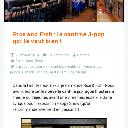
Rice and Fish : la cantine J-pop
qui le vaut bien !
23 février 2014
2 Comments
Gattaca
Bons plans
,
Restos
avis
,
bentos
,
bon plan
,
cantine
,
créatif
,
fish
,
Fusion
,
jap
,
japonais
,
makis
,
original
,
restaurant
,
rice
,
Sushis
Dans la famille néo-makis, je demande Rice & Fish ! Nous
avons testé cette
nouvelle cantine jap façon hipsters
à
l’heure du déjeuner, avant une virée heureuse à la Gaîté
Lyrique pour l’exposition Happy Show (qu’on
recommande vivement en passant !)…