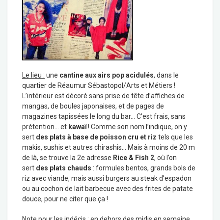
Le lieu :
une
cantine aux airs pop acidulés
, dans le
quartier de Réaumur Sébastopol/Arts et Métiers !
L’intérieur est décoré sans prise de tête d’affiches de
mangas, de boules japonaises, et de pages de
magazines tapissées le long du bar… C’est frais, sans
prétention… et
kawaï
! Comme son nom l’indique, on y
sert
des plats à base de poisson cru et riz
tels que les
makis, sushis et autres chirashis… Mais à moins de 20 m
de là, se trouve la 2
e
adresse
Rice & Fish 2
, où l’on
sert
des plats chauds
: formules bentos, grands bols de
riz avec viande, mais aussi burgers au steak d’espadon
ou au cochon de lait barbecue avec des frites de patate
douce, pour ne citer que ça !
Note pour les indécis :
en dehors des midis en semaine,