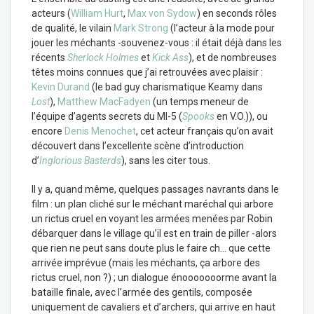
acteurs (
William Hurt
,
Max von Sydow
) en seconds rôles
de qualité, le vilain
Mark Strong
(l’acteur à la mode pour
jouer les méchants -souvenez-vous : il était déjà dans les
récents
Sherlock Holmes
et
Kick Ass
), et de nombreuses
têtes moins connues que j’ai retrouvées avec plaisir :
Kevin Durand
(le bad guy charismatique Keamy dans
Lost
),
Matthew MacFadyen
(un temps meneur de
l’équipe d’agents secrets du MI-5 (
Spooks
en V.O.)), ou
encore
Denis Menochet
, cet acteur français qu’on avait
découvert dans l’excellente scène d’introduction
d’
Inglorious Basterds
), sans les citer tous.
Il y a, quand même, quelques passages navrants dans le
film : un plan cliché sur le méchant maréchal qui arbore
un rictus cruel en voyant les armées menées par Robin
débarquer dans le village qu’il est en train de piller -alors
que rien ne peut sans doute plus le faire ch… que cette
arrivée imprévue (mais les méchants, ça arbore des
rictus cruel, non ?) ; un dialogue énooooooorme avant la
bataille finale, avec l’armée des gentils, composée
uniquement de cavaliers et d’archers, qui arrive en haut