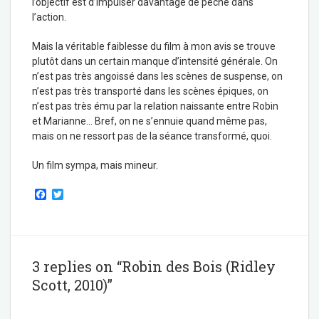
l’objectif est d’impulser davantage de pêche dans
l’action.
Mais la véritable faiblesse du film à mon avis se trouve
plutôt dans un certain manque d’intensité générale. On
n’est pas très angoissé dans les scènes de suspense, on
n’est pas très transporté dans les scènes épiques, on
n’est pas très ému par la relation naissante entre Robin
et Marianne… Bref, on ne s’ennuie quand même pas,
mais on ne ressort pas de la séance transformé, quoi.
Un film sympa, mais mineur.
F
T
a
w
c
i
e
t
b
t
o
e
o
r
3 replies on “Robin des Bois (Ridley
k
Scott, 2010)”