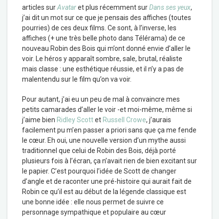
articles sur
Avatar
et plus récemment sur
Dans ses yeux
,
j’ai dit un mot sur ce que je pensais des affiches (toutes
pourries) de ces deux films. Ce sont, à l’inverse, les
affiches (+ une très belle photo dans Télérama) de ce
nouveau Robin des Bois qui m’ont donné envie d’aller le
voir. Le héros y apparaît sombre, sale, brutal, réaliste
mais classe : une esthétique réussie, et il n’y a pas de
malentendu sur le film qu’on va voir.
Pour autant, j’ai eu un peu de mal à convaincre mes
petits camarades d’aller le voir -et moi-même, même si
j’aime bien
Ridley Scott
et
Russell Crowe
, j’aurais
facilement pu m’en passer a priori sans que ça me fende
le cœur. Eh oui, une nouvelle version d’un mythe aussi
traditionnel que celui de Robin des Bois, déjà porté
plusieurs fois à l’écran, ça n’avait rien de bien excitant sur
le papier. C’est pourquoi l’idée de Scott de changer
d’angle et de raconter une pré-histoire qui aurait fait de
Robin ce qu’il est au début de la légende classique est
une bonne idée : elle nous permet de suivre ce
personnage sympathique et populaire au cœur