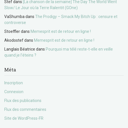
Stef
dans
[La chanson de la semaine] The Day The World Went
Slow/ Le Jour où la Terre Ralentit (GOne)
VaShumba
dans
The Prodigy – Smack My Bitch Up : censure et
controverse
Stoeffler
dans
Memesprit est de retour en ligne !
Akodostef
dans
Memesprit est de retour en ligne !
Langlais Béatrice
dans
Pourquoi ma télé reste-t-elle en veille
quand je l’éteins ?
Méta
Inscription
Connexion
Flux des publications
Flux des commentaires
Site de WordPress-FR