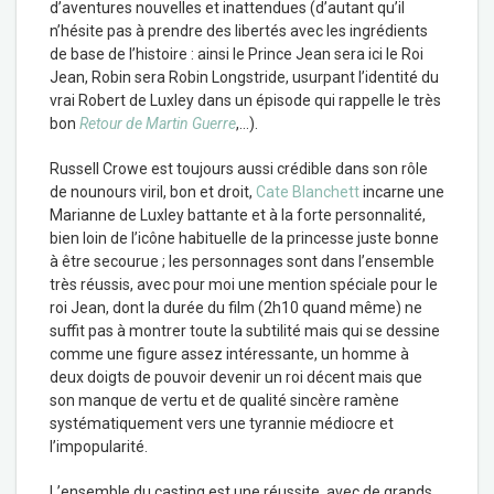
d’aventures nouvelles et inattendues (d’autant qu’il
n’hésite pas à prendre des libertés avec les ingrédients
de base de l’histoire : ainsi le Prince Jean sera ici le Roi
Jean, Robin sera Robin Longstride, usurpant l’identité du
vrai Robert de Luxley dans un épisode qui rappelle le très
bon
Retour de Martin Guerre
,…).
Russell Crowe est toujours aussi crédible dans son rôle
de nounours viril, bon et droit,
Cate Blanchett
incarne une
Marianne de Luxley battante et à la forte personnalité,
bien loin de l’icône habituelle de la princesse juste bonne
à être secourue ; les personnages sont dans l’ensemble
très réussis, avec pour moi une mention spéciale pour le
roi Jean, dont la durée du film (2h10 quand même) ne
suffit pas à montrer toute la subtilité mais qui se dessine
comme une figure assez intéressante, un homme à
deux doigts de pouvoir devenir un roi décent mais que
son manque de vertu et de qualité sincère ramène
systématiquement vers une tyrannie médiocre et
l’impopularité.
L’ensemble du casting est une réussite, avec de grands