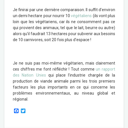
Je finirai par une dernière comparaison. Il suffit d’environ
un demi hectare pour nourrir 10
végétaliens
(ils vont plus
loin que les végétariens, car ils ne consomment pas ce
qui provient des animaux, tel que le lait, beurre ou autre)
alors qu’il faudrait 13 hectares pour subvenir aux besoins
de 10 carnivores, soit 20 fois plus d’espace !
Je ne suis pas moi-même végétarien, mais clairement
ces chiffres me font réfléchir ! Tout comme
un rapport
des Nation Unies
qui place l’industrie chargée de la
production de viande animale parmi les trois premiers
facteurs les plus importants en ce qui concerne les
problèmes environnementaux, au niveau global et
régional.
F
T
a
w
c
i
e
t