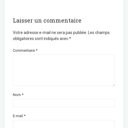
b
t
o
e
o
r
k
Laisser un commentaire
Votre adresse e-mail ne sera pas publiée.
Les champs
obligatoires sont indiqués avec
*
Commentaire
*
Nom
*
E-mail
*