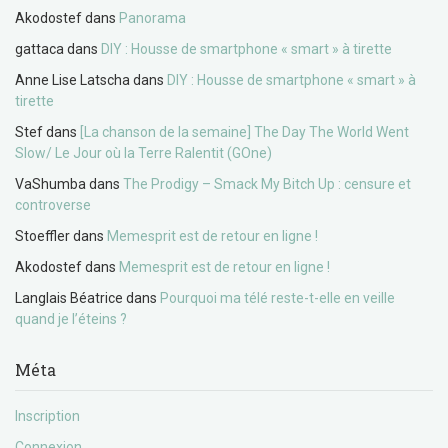
Akodostef
dans
Panorama
gattaca
dans
DIY : Housse de smartphone « smart » à tirette
Anne Lise Latscha
dans
DIY : Housse de smartphone « smart » à
tirette
Stef
dans
[La chanson de la semaine] The Day The World Went
Slow/ Le Jour où la Terre Ralentit (GOne)
VaShumba
dans
The Prodigy – Smack My Bitch Up : censure et
controverse
Stoeffler
dans
Memesprit est de retour en ligne !
Akodostef
dans
Memesprit est de retour en ligne !
Langlais Béatrice
dans
Pourquoi ma télé reste-t-elle en veille
quand je l’éteins ?
Méta
Inscription
Connexion