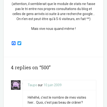
(attention, il semblerait que le module de stats ne fasse
pas le tri entre nos propres consultations du blog et
celles de gens arrivés ici suite à une recherche google…
On n’en est peut-être qu’à 5-6 visiteurs, en fait ^^)
Mais vive nous quand même !
F
T
a
w
c
i
e
t
b
t
o
e
o
r
4 replies on “500”
k
Taupo
sur
10 juin 2009
Héhéhé, c’est le nombre de mes visites
hier… Quoi, c’est pas beau de crâner?